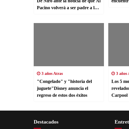
De Niro ante la noticia de que Al
encuentr
Pacino volverá a ser padre a los
83 años
3 años Atras
3 años 
"Congelado" y "historia del
Los 5 mo
juguete"Disney anuncia el
revelado
regreso de estos dos éxitos
Carpool
Destacados
Entre