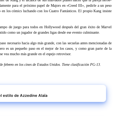
oder de Kang y el alcance de sus malvados planes hacen que la pareja héroe-
adamente para el próximo papel de Majors en «Creed III», pedirle a un peso
 en los cómics luchando con los Cuatro Fantásticos. El propio Kang insiste
campo de juego para todos en Hollywood después del gran éxito de Marvel
entido como un jugador de grandes ligas desde ese evento culminante.
paso necesario hacia algo más grande, con las secuelas antes mencionadas de
ero es un pequeño paso en el mejor de los casos, y como gran parte de la
e vea mucho más grande en el espejo retrovisor.
febrero en los cines de Estados Unidos. Tiene clasificación PG-13.
el estilo de Azzedine Alaïa