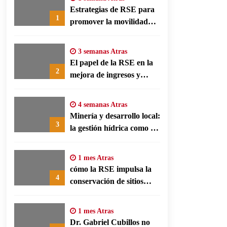
Estrategias de RSE para
1
promover la movilidad
limpia y eficiencia
energética en polos
3 semanas Atras
fabriles alemanes
El papel de la RSE en la
2
mejora de ingresos y
conservación agrícola en
Benín
4 semanas Atras
Minería y desarrollo local:
3
la gestión hídrica como eje
de la responsabilidad
social empresarial
1 mes Atras
cómo la RSE impulsa la
4
conservación de sitios
patrimonio y el turismo
responsable en España
1 mes Atras
Dr. Gabriel Cubillos no