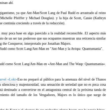
minan ahí.
gigantismo, ya que Ant-Man/Scott Lang de Paul Rudd es arrastrado al reino
Michelle Pfeiffer y Michael Douglas). y la hija de Scott, Cassie (Kathryn
e continúa creciendo a través de la reducción).
n muy poca base en algo parecido a la realidad reconocible. El aspecto más
inio de un ser tan poderoso que sus ocupantes muestran una reticencia similar
g the Conqueror, interpretado por Jonathan Majors.
Rudd como Scott Lang/Ant-Man en «Ant-Man and The Wasp: Quantumania».
Marvel «Loki»
Eso no preparó al público para la amenaza del nivel de Thanos
silenciosa y majestuosidad, una sensación de seriedad que no es poca cosa
tá destinado a convertirse en el antagonista central de la próxima tanda de
tamiento del tamaño de los Vengadores, Majors es lo único que surge de