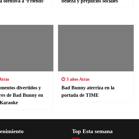
a ofensiva a ‘Friends’
belleza y prejuicios sociales
Atras
3 años Atras
mentos divertidos y
Bad Bunny aterriza en la
res de Bad Bunny en
portada de TIME
 Karaoke
tenimiento
Top Esta semana