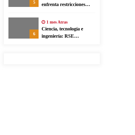
5
enfrenta restricciones
legales para su ejercicio,
según su defensa
1 mes Atras
Ciencia, tecnología e
6
ingeniería: RSE
corporativa para cerrar
brechas educativas