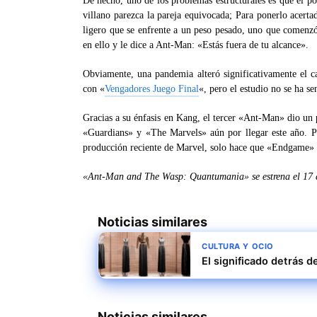
De hecho, uno de los problemas estructurales es que el p
villano parezca la pareja equivocada; Para ponerlo acert
ligero que se enfrente a un peso pesado, uno que comenzó
en ello y le dice a Ant-Man: «Estás fuera de tu alcance».
Obviamente, una pandemia alteró significativamente el 
con «
Vengadores Juego Final
«, pero el estudio no se ha s
Gracias a su énfasis en Kang, el tercer «Ant-Man» dio un 
«Guardians» y «The Marvels» aún por llegar este año. P
producción reciente de Marvel, solo hace que «Endgame» s
«Ant-Man and The Wasp: Quantumania» se estrena el 17 de 
Noticias similares
CULTURA Y OCIO
El significado detrás d
Noticias similares