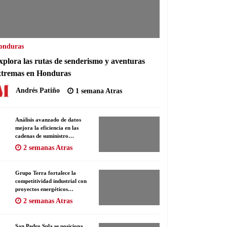
onduras
xplora las rutas de senderismo y aventuras
xtremas en Honduras
Andrés Patiño
1 semana Atras
Análisis avanzado de datos
mejora la eficiencia en las
cadenas de suministro
hondureñas
2 semanas Atras
Grupo Terra fortalece la
competitividad industrial con
proyectos energéticos
responsables y eficientes
2 semanas Atras
San Pedro Sula se posiciona