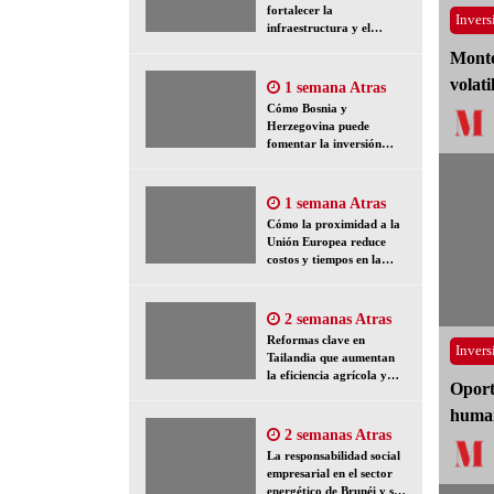
fortalecer la
Invers
infraestructura y el
capital humano en
Monte
Argelia
volati
1 semana Atras
Cómo Bosnia y
Herzegovina puede
fomentar la inversión
mediante incentivos y
reducción de la
fragmentación económica
1 semana Atras
Cómo la proximidad a la
Unión Europea reduce
costos y tiempos en la
exportación desde
Marruecos
2 semanas Atras
Reformas clave en
Invers
Tailandia que aumentan
la eficiencia agrícola y
Oport
reducen la vulnerabilidad
rural
human
2 semanas Atras
La responsabilidad social
empresarial en el sector
energético de Brunéi y su