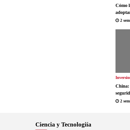
Cómo l
adoptar
mejorar
2 sem
Reino 
Inversio
China: 
seguri
consum
2 sem
Ciencia y Tecnologiía