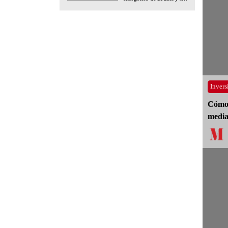
impacto educativo
Invers
Cómo 
media