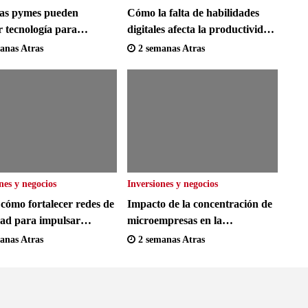
as pymes pueden
Cómo la falta de habilidades
 tecnología para
digitales afecta la productividad
 la productividad en el
en el sector servicios del Reino
anas Atras
2 semanas Atras
Unido
Unido
nes y negocios
Inversiones y negocios
cómo fortalecer redes de
Impacto de la concentración de
dad para impulsar
microempresas en la
o doméstico
productividad italiana y
anas Atras
2 semanas Atras
soluciones para escalar pymes