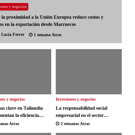
iones y negocios
la proximidad a la Unión Europea reduce costos y
os en la exportación desde Marruecos
Lucía Ferrer
1 semana Atras
nes y negocios
Inversiones y negocios
as clave en Tailandia
La responsabilidad social
entan la eficiencia
empresarial en el sector
a y reducen la
energético de Brunéi y su
anas Atras
2 semanas Atras
bilidad rural
impacto educativo