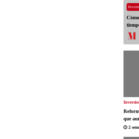
Invers
Cómo 
tiemp
Inversio
Reform
que aum
agrícol
2 sem
vulnera