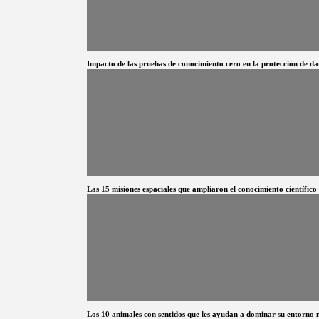
Impacto de las pruebas de conocimiento cero en la protección de da
Las 15 misiones espaciales que ampliaron el conocimiento científico
Los 10 animales con sentidos que les ayudan a dominar su entorno 