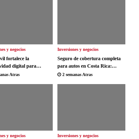
nes y negocios
Inversiones y negocios
l fortalece la
Seguro de cobertura completa
vidad digital para
para autos en Costa Rica:
as y consumidores en
consejos para comparar precios
anas Atras
2 semanas Atras
a
nes y negocios
Inversiones y negocios