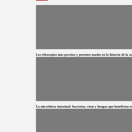
Los telescopios más precisos y potentes usados en la historia de la 
La microbiota intestinal: bacterias, virus y hongos que benefician t