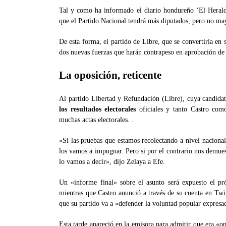
Tal y como ha informado el diario hondureño ‘El Heraldo
que el Partido Nacional tendrá más diputados, pero no ma
De esta forma, el partido de Libre, que se convertiría en
dos nuevas fuerzas que harán contrapeso en aprobación de
La oposición, reticente
Al partido Libertad y Refundación (Libre), cuya candida
los resultados electorales
oficiales y tanto Castro com
muchas actas electorales. .
«Si las pruebas que estamos recolectando a nivel naciona
los vamos a impugnar. Pero si por el contrario nos demue
lo vamos a decir», dijo Zelaya a Efe.
Un «informe final» sobre el asunto será expuesto el p
mientras que Castro anunció a través de su cuenta en Twitt
que su partido va a «defender la voluntad popular expresad
Esta tarde apareció en la emisora para admitir que era «