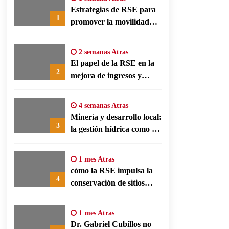
Estrategias de RSE para
1
promover la movilidad
limpia y eficiencia
energética en polos
2 semanas Atras
fabriles alemanes
El papel de la RSE en la
2
mejora de ingresos y
conservación agrícola en
Benín
4 semanas Atras
Minería y desarrollo local:
3
la gestión hídrica como eje
de la responsabilidad
social empresarial
1 mes Atras
cómo la RSE impulsa la
4
conservación de sitios
patrimonio y el turismo
responsable en España
1 mes Atras
Dr. Gabriel Cubillos no