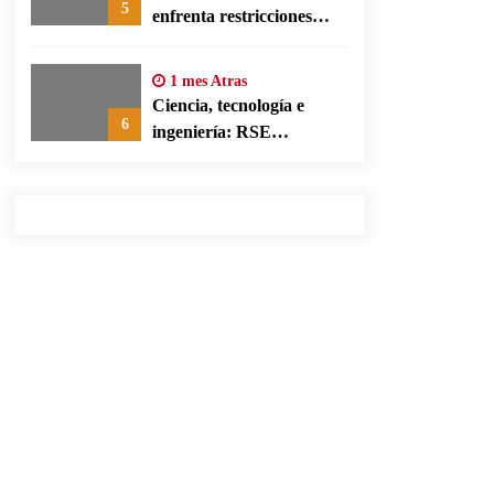
5
enfrenta restricciones
legales para su ejercicio,
según su defensa
1 mes Atras
Ciencia, tecnología e
6
ingeniería: RSE
corporativa para cerrar
brechas educativas