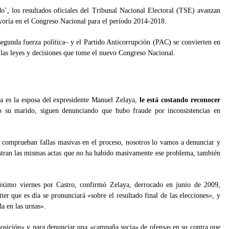
’, los resultados oficiales del Tribunal Nacional Electoral (TSE) avanzan
yoría en el Congreso Nacional para el período 2014-2018.
 segunda fuerza política– y el Partido Anticorrupción (PAC) se convierten en
 las leyes y decisiones que tome el nuevo Congreso Nacional.
ta es la esposa del expresidente Manuel Zelaya,
le está costando reconocer
o su marido, siguen denunciando que hubo fraude por inconsistencias en
l comprueban fallas masivas en el proceso, nosotros lo vamos a denunciar y
stran las mismas actas que no ha habido masivamente ese problema, también
róximo viernes por Castro, confirmó Zelaya, derrocado en junio de 2009,
er que es día se pronunciará «sobre el resultado final de las elecciones», y
a en las urnas».
oposición» y para denunciar una «campaña sucia» de ofensas en su contra que