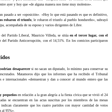
 entre ayer y hoy que «de alguna manera nos tiene muy molestos».
an pasado a ser «oposición». «Hoy lo que está pasando es que es definitivo,
os robaron el triunfo
, le robaron el triunfo al pueblo hondureño», subrayó
a, acompañada de su esposo y varios dirigentes de Libre.
o del Partido Liberal, Mauricio Villeda, se sitúa
en el tercer lugar, con el
er del Partido Anticorrupción, con el 14,51%. En los comicios participaron
cidos
podrían desaparecer
si no sacan un diputado, lo mínimo para conservar su
scrutados. Matamoros dijo que los informes que ha recibido el Tribunal
es e internacionales «demuestran y dan a conocer al mundo entero que las
y pequeños
en relación a la gran alegría a la fiesta cívica que se vivió el 24
adas se encuentran en las actas suscritas por los miembros de las mesas
s indican claramente que los cuatro partidos con mayor cantidad de votos
es al 95%».