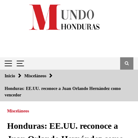
Saltar
al
contenido
Inicio
Misceláneos
Honduras: EE.UU. reconoce a Juan Orlando Hernández como
vencedor
Misceláneos
Honduras: EE.UU. reconoce a