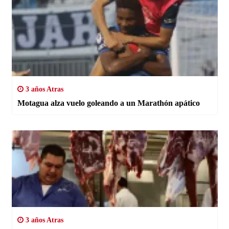
3 años Atras
Motagua alza vuelo goleando a un Marathón apático
3 años Atras