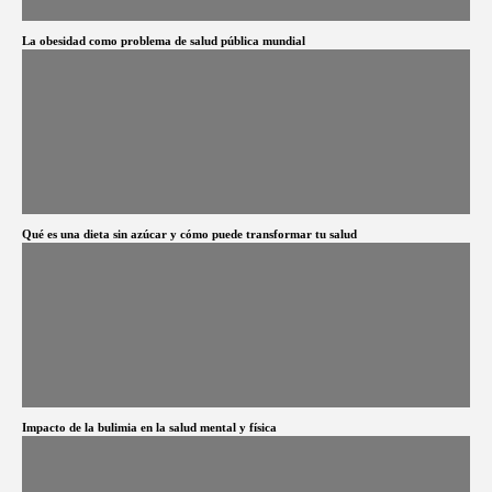
La obesidad como problema de salud pública mundial
Qué es una dieta sin azúcar y cómo puede transformar tu salud
Impacto de la bulimia en la salud mental y física