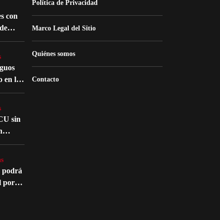
Política de Privacidad
s con
de
Marco Legal del Sitio
nes
Quiénes somos
s
iguos
o en la
Contacto
atro
s
CU sin
n
nte en
s
s
o podrá
l por
édico