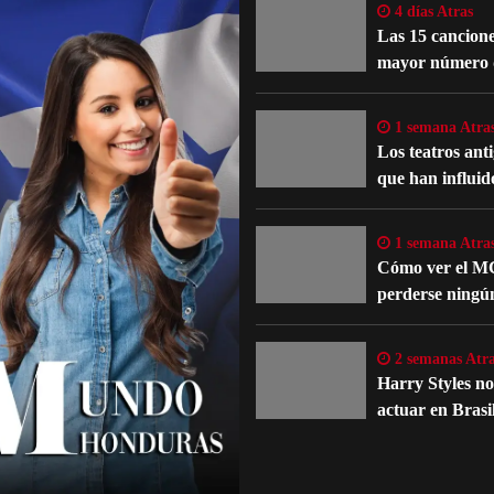
4 días Atras
Las 15 cancione
mayor número 
reinterpretacio
oficiales
1 semana Atra
Los teatros ant
que han influid
evolución del te
occidental
1 semana Atra
Cómo ver el M
perderse ningú
detalle importa
películas y serie
2 semanas Atra
Harry Styles n
actuar en Brasi
un problema m