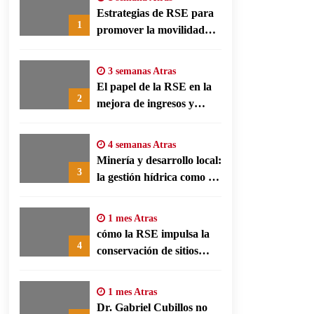
Estrategias de RSE para
1
promover la movilidad
limpia y eficiencia
energética en polos
3 semanas Atras
fabriles alemanes
El papel de la RSE en la
2
mejora de ingresos y
conservación agrícola en
Benín
4 semanas Atras
Minería y desarrollo local:
3
la gestión hídrica como eje
de la responsabilidad
social empresarial
1 mes Atras
cómo la RSE impulsa la
4
conservación de sitios
patrimonio y el turismo
responsable en España
1 mes Atras
Dr. Gabriel Cubillos no