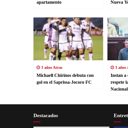
apartamento
Nueva Y
3 años Atras
3 años 
Michaell Chirinos debuta con
Instan a
gol en el Saprissa-Jocoro FC
respete l
Nacional 
Destacados
Entre