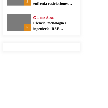
5
enfrenta restricciones
legales para su ejercicio,
según su defensa
1 mes Atras
Ciencia, tecnología e
6
ingeniería: RSE
corporativa para cerrar
brechas educativas