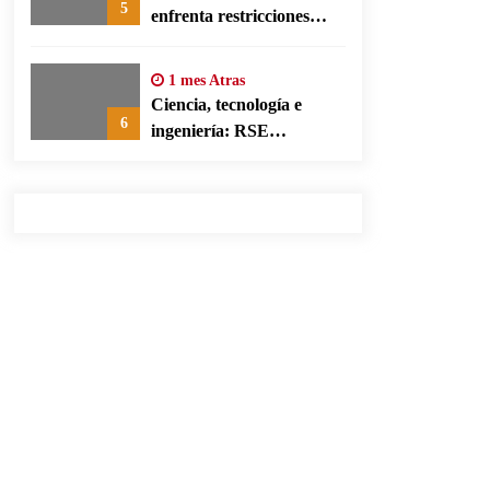
5
enfrenta restricciones
legales para su ejercicio,
según su defensa
1 mes Atras
Ciencia, tecnología e
6
ingeniería: RSE
corporativa para cerrar
brechas educativas