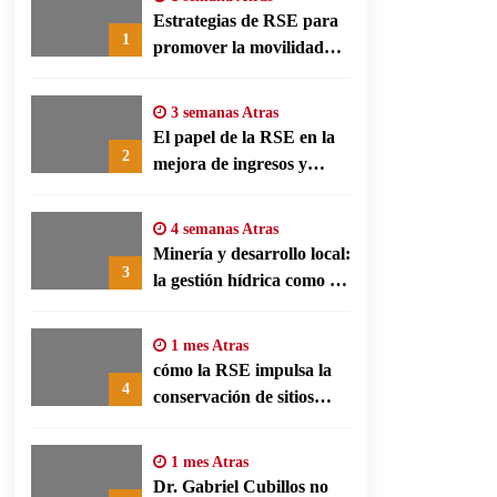
Estrategias de RSE para
1
promover la movilidad
limpia y eficiencia
energética en polos
3 semanas Atras
fabriles alemanes
El papel de la RSE en la
2
mejora de ingresos y
conservación agrícola en
Benín
4 semanas Atras
Minería y desarrollo local:
3
la gestión hídrica como eje
de la responsabilidad
social empresarial
1 mes Atras
cómo la RSE impulsa la
4
conservación de sitios
patrimonio y el turismo
responsable en España
1 mes Atras
Dr. Gabriel Cubillos no