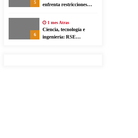
5
enfrenta restricciones
legales para su ejercicio,
según su defensa
1 mes Atras
Ciencia, tecnología e
6
ingeniería: RSE
corporativa para cerrar
brechas educativas