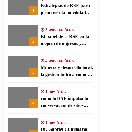
Estrategias de RSE para
1
promover la movilidad
limpia y eficiencia
energética en polos
3 semanas Atras
fabriles alemanes
El papel de la RSE en la
2
mejora de ingresos y
conservación agrícola en
Benín
4 semanas Atras
Minería y desarrollo local:
3
la gestión hídrica como eje
de la responsabilidad
social empresarial
1 mes Atras
cómo la RSE impulsa la
4
conservación de sitios
patrimonio y el turismo
responsable en España
1 mes Atras
Dr. Gabriel Cubillos no