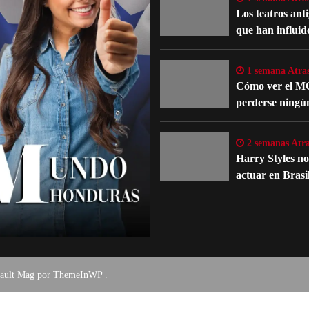
Los teatros ant
que han influid
evolución del te
occidental
1 semana Atra
Cómo ver el M
perderse ningú
detalle importa
películas y serie
2 semanas Atra
Harry Styles n
actuar en Brasi
un problema m
fault Mag por
ThemeInWP
.