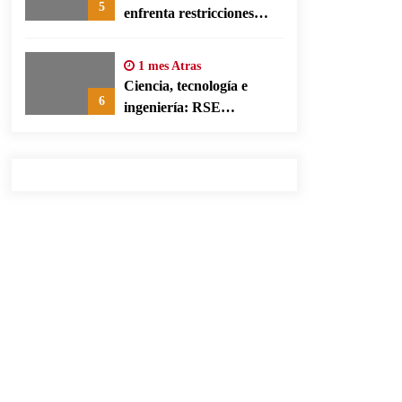
5
enfrenta restricciones
legales para su ejercicio,
según su defensa
1 mes Atras
Ciencia, tecnología e
6
ingeniería: RSE
corporativa para cerrar
brechas educativas