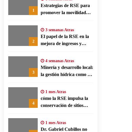
Estrategias de RSE para
1
promover la movilidad
limpia y eficiencia
energética en polos
3 semanas Atras
fabriles alemanes
El papel de la RSE en la
2
mejora de ingresos y
conservación agrícola en
Benín
4 semanas Atras
Minería y desarrollo local:
3
la gestión hídrica como eje
de la responsabilidad
social empresarial
1 mes Atras
cómo la RSE impulsa la
4
conservación de sitios
patrimonio y el turismo
responsable en España
1 mes Atras
Dr. Gabriel Cubillos no