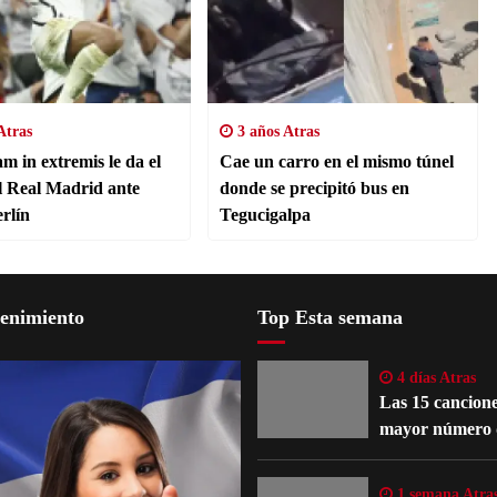
Atras
3 años Atras
m in extremis le da el
Cae un carro en el mismo túnel
al Real Madrid ante
donde se precipitó bus en
rlín
Tegucigalpa
tenimiento
Top Esta semana
4 días Atras
Las 15 cancione
mayor número 
reinterpretacio
oficiales
1 semana Atra