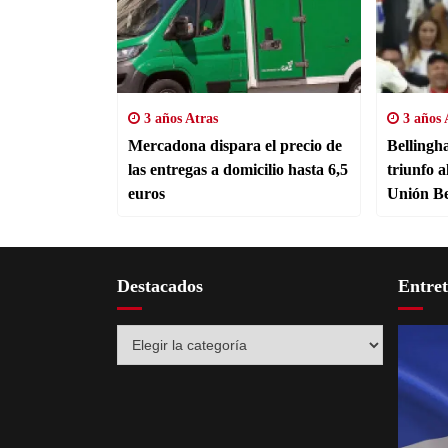
3 años Atras
3 años 
Mercadona dispara el precio de
Bellingha
las entregas a domicilio hasta 6,5
triunfo 
euros
Unión Be
Destacados
Entre
Destacados