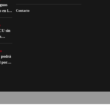
iguos
o en la
Contacto
atro
s
CU sin
n
nte en
s
s
o podrá
l por
édico