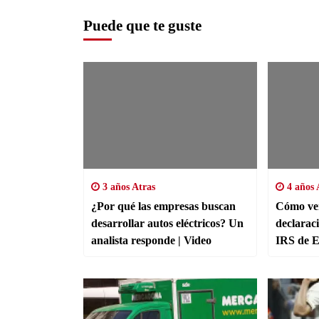
Puede que te guste
3 años Atras
4 años 
¿Por qué las empresas buscan
Cómo ver
desarrollar autos eléctricos? Un
declarac
analista responde | Video
IRS de E
declarac