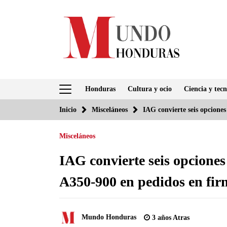
Saltar
al
contenido
Honduras
Cultura y ocio
Ciencia y tecn
Inicio
Misceláneos
IAG convierte seis opcione
Misceláneos
IAG convierte seis opcione
A350-900 en pedidos en fir
Mundo Honduras
3 años Atras