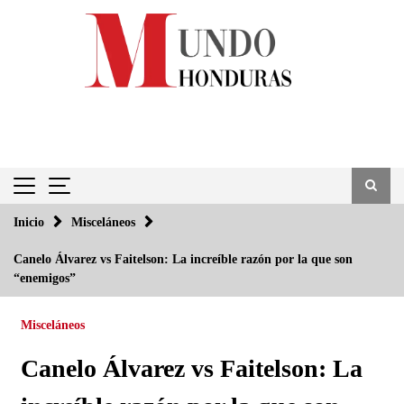
Saltar
al
contenido
Inicio
Misceláneos
Canelo Álvarez vs Faitelson: La increíble razón por la que son
“enemigos”
Misceláneos
Canelo Álvarez vs Faitelson: La