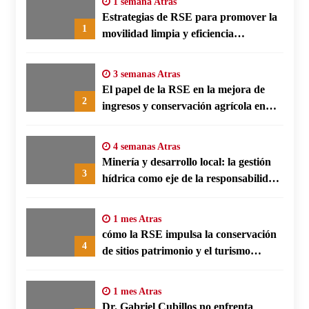
1 semana Atras
Estrategias de RSE para promover la
1
movilidad limpia y eficiencia
energética en polos fabriles alemanes
3 semanas Atras
El papel de la RSE en la mejora de
2
ingresos y conservación agrícola en
Benín
4 semanas Atras
Minería y desarrollo local: la gestión
3
hídrica como eje de la responsabilidad
social empresarial
1 mes Atras
cómo la RSE impulsa la conservación
4
de sitios patrimonio y el turismo
responsable en España
1 mes Atras
Dr. Gabriel Cubillos no enfrenta