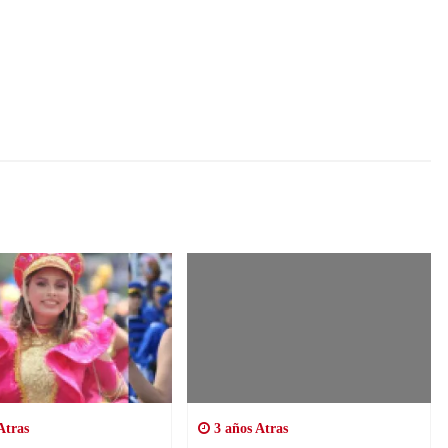
Atras
3 años Atras