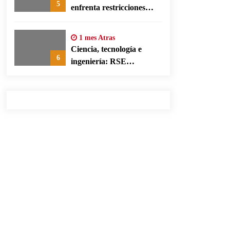
5
enfrenta restricciones
legales para su ejercicio,
según su defensa
1 mes Atras
Ciencia, tecnología e
6
ingeniería: RSE
corporativa para cerrar
brechas educativas