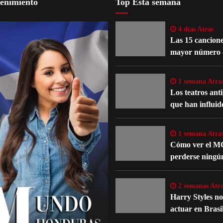
tenimiento
Top Esta semana
4 días Atras
Las 15 cancione
mayor número 
reinterpretacio
oficiales
1 semana Atra
Los teatros ant
que han influid
evolución del te
occidental
1 semana Atra
Cómo ver el M
perderse ningú
detalle importa
películas y serie
2 semanas Atra
Harry Styles n
actuar en Brasi
un problema m