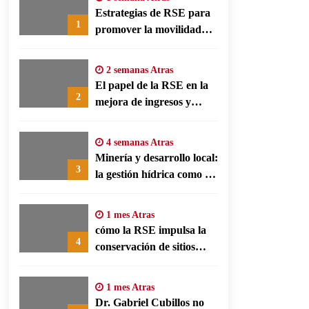
Estrategias de RSE para
1
promover la movilidad
limpia y eficiencia
energética en polos
2 semanas Atras
fabriles alemanes
El papel de la RSE en la
2
mejora de ingresos y
conservación agrícola en
Benín
4 semanas Atras
Minería y desarrollo local:
3
la gestión hídrica como eje
de la responsabilidad
social empresarial
1 mes Atras
cómo la RSE impulsa la
4
conservación de sitios
patrimonio y el turismo
responsable en España
1 mes Atras
Dr. Gabriel Cubillos no