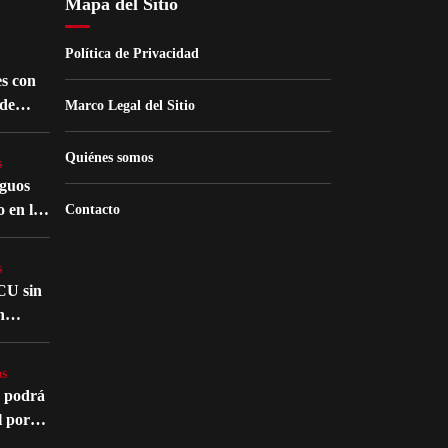
Mapa del Sitio
Política de Privacidad
s con
de
Marco Legal del Sitio
nes
Quiénes somos
s
iguos
o en la
Contacto
atro
s
CU sin
n
nte en
s
s
o podrá
l por
édico