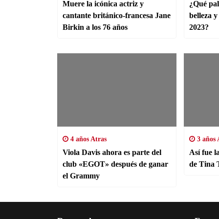
Muere la icónica actriz y
¿Qué pal
cantante británico-francesa Jane
belleza y
Birkin a los 76 años
2023?
4 años Atras
3 años 
Viola Davis ahora es parte del
Así fue l
club «EGOT» después de ganar
el Grammy