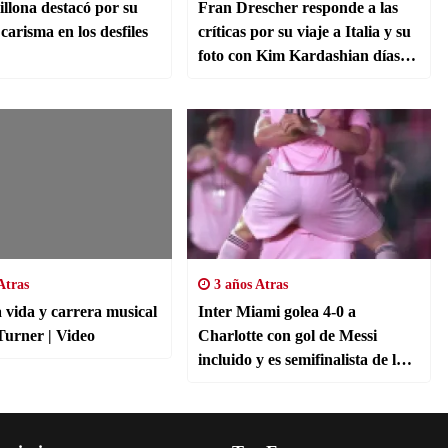
illona destacó por su
Fran Drescher responde a las
 carisma en los desfiles
críticas por su viaje a Italia y su
foto con Kim Kardashian días
antes de la huelga del SAG
Atras
3 años Atras
a vida y carrera musical
Inter Miami golea 4-0 a
de Tina Turner | Video
Charlotte con gol de Messi
incluido y es semifinalista de la
Leagues Cup