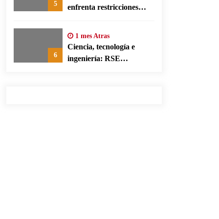
5
enfrenta restricciones
legales para su ejercicio,
según su defensa
1 mes Atras
Ciencia, tecnología e
6
ingeniería: RSE
corporativa para cerrar
brechas educativas