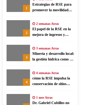
Estrategias de RSE para
1
promover la movilidad
limpia y eficiencia
energética en polos
2 semanas Atras
fabriles alemanes
El papel de la RSE en la
2
mejora de ingresos y
conservación agrícola en
Benín
3 semanas Atras
Minería y desarrollo local:
3
la gestión hídrica como eje
de la responsabilidad
social empresarial
4 semanas Atras
cómo la RSE impulsa la
4
conservación de sitios
patrimonio y el turismo
responsable en España
1 mes Atras
Dr. Gabriel Cubillos no