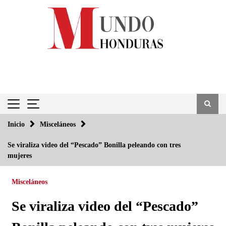
Saltar
al
contenido
Inicio
Misceláneos
Se viraliza video del “Pescado” Bonilla peleando con tres
mujeres
Misceláneos
Se viraliza video del “Pescado”