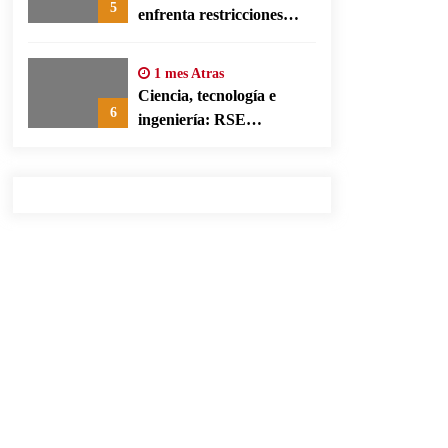
5
enfrenta restricciones
legales para su ejercicio,
según su defensa
1 mes Atras
Ciencia, tecnología e
6
ingeniería: RSE
corporativa para cerrar
brechas educativas