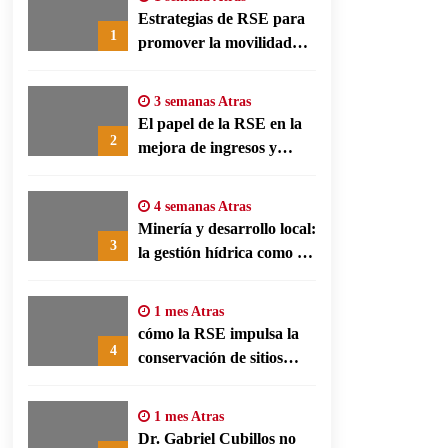
Estrategias de RSE para
1
promover la movilidad
limpia y eficiencia
energética en polos
3 semanas Atras
fabriles alemanes
El papel de la RSE en la
2
mejora de ingresos y
conservación agrícola en
Benín
4 semanas Atras
Minería y desarrollo local:
3
la gestión hídrica como eje
de la responsabilidad
social empresarial
1 mes Atras
cómo la RSE impulsa la
4
conservación de sitios
patrimonio y el turismo
responsable en España
1 mes Atras
Dr. Gabriel Cubillos no