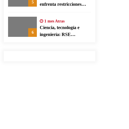
5
enfrenta restricciones
legales para su ejercicio,
según su defensa
1 mes Atras
Ciencia, tecnología e
6
ingeniería: RSE
corporativa para cerrar
brechas educativas