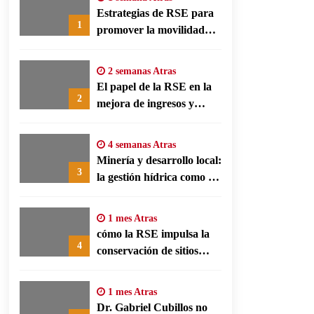
Estrategias de RSE para
1
promover la movilidad
limpia y eficiencia
energética en polos
2 semanas Atras
fabriles alemanes
El papel de la RSE en la
2
mejora de ingresos y
conservación agrícola en
Benín
4 semanas Atras
Minería y desarrollo local:
3
la gestión hídrica como eje
de la responsabilidad
social empresarial
1 mes Atras
cómo la RSE impulsa la
4
conservación de sitios
patrimonio y el turismo
responsable en España
1 mes Atras
Dr. Gabriel Cubillos no