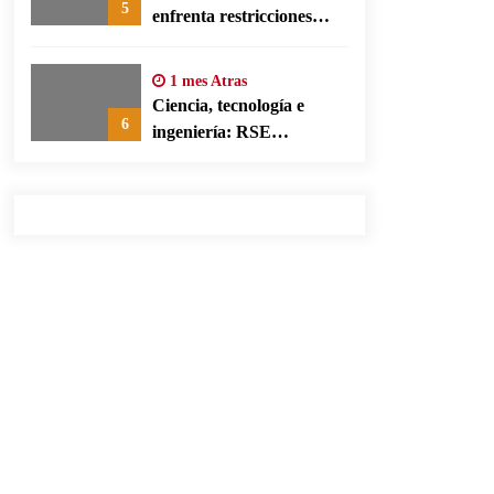
5
enfrenta restricciones
legales para su ejercicio,
según su defensa
1 mes Atras
Ciencia, tecnología e
6
ingeniería: RSE
corporativa para cerrar
brechas educativas