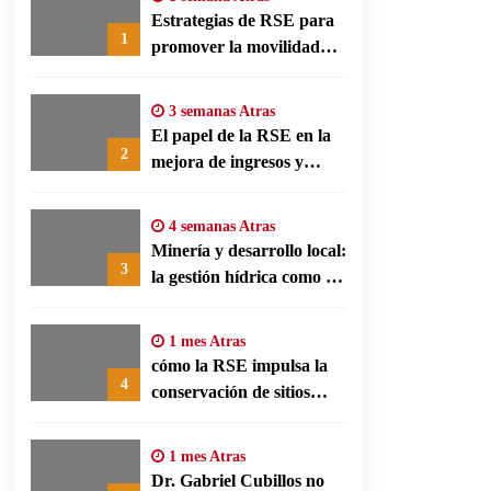
Estrategias de RSE para
1
promover la movilidad
limpia y eficiencia
energética en polos
3 semanas Atras
fabriles alemanes
El papel de la RSE en la
2
mejora de ingresos y
conservación agrícola en
Benín
4 semanas Atras
Minería y desarrollo local:
3
la gestión hídrica como eje
de la responsabilidad
social empresarial
1 mes Atras
cómo la RSE impulsa la
4
conservación de sitios
patrimonio y el turismo
responsable en España
1 mes Atras
Dr. Gabriel Cubillos no