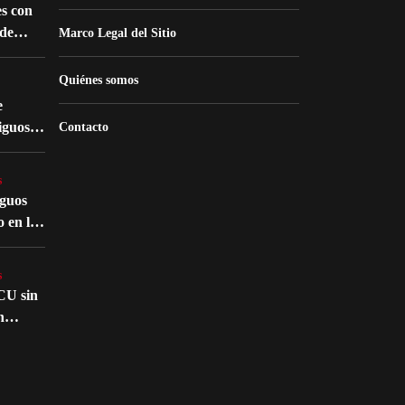
s con
de
Marco Legal del Sitio
nes
Quiénes somos
e
iguos
Contacto
 la
s
iguos
o en la
atro
s
CU sin
n
nte en
s