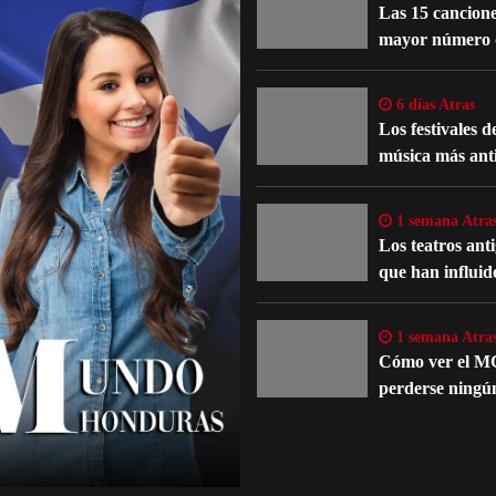
Las 15 cancione
mayor número 
reinterpretacio
oficiales
6 días Atras
Los festivales d
música más ant
que siguen
celebrándose en
1 semana Atra
actualidad
Los teatros ant
que han influid
evolución del te
occidental
1 semana Atra
Cómo ver el M
perderse ningú
detalle importa
películas y serie