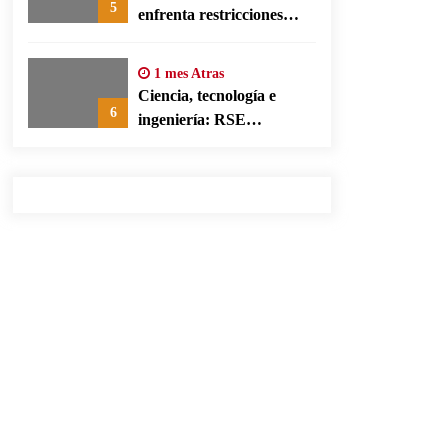
5
enfrenta restricciones
legales para su ejercicio,
según su defensa
1 mes Atras
Ciencia, tecnología e
6
ingeniería: RSE
corporativa para cerrar
brechas educativas