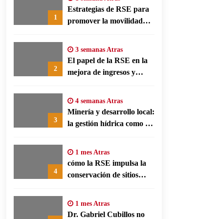
Estrategias de RSE para
1
promover la movilidad
limpia y eficiencia
energética en polos
3 semanas Atras
fabriles alemanes
El papel de la RSE en la
2
mejora de ingresos y
conservación agrícola en
Benín
4 semanas Atras
Minería y desarrollo local:
3
la gestión hídrica como eje
de la responsabilidad
social empresarial
1 mes Atras
cómo la RSE impulsa la
4
conservación de sitios
patrimonio y el turismo
responsable en España
1 mes Atras
Dr. Gabriel Cubillos no