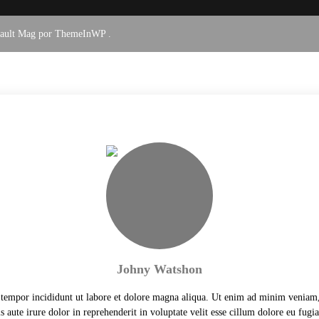
fault Mag por
ThemeInWP
.
Johny Watshon
 tempor incididunt ut labore et dolore magna aliqua. Ut enim ad minim veniam,
 aute irure dolor in reprehenderit in voluptate velit esse cillum dolore eu fugia