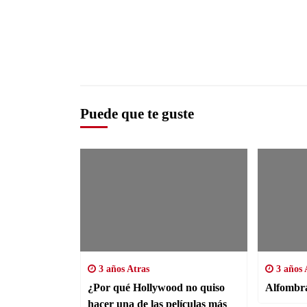
Puede que te guste
3 años Atras
3 años 
¿Por qué Hollywood no quiso
Alfombra
hacer una de las películas más