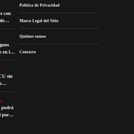
Política de Privacidad
s con
de
Marco Legal del Sitio
nes
Quiénes somos
iguos
o en la
Contacto
atro
s
CU sin
n
nte en
s
s
o podrá
l por
édico