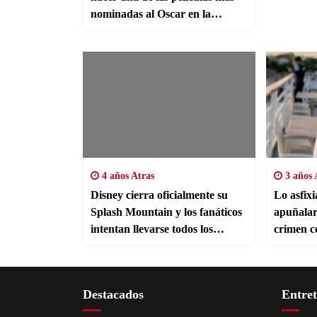
nominadas al Oscar en la
actualidad? | Video
4 años Atras
3 años 
Disney cierra oficialmente su
Lo asfix
Splash Mountain y los fanáticos
apuñalarl
intentan llevarse todos los
crimen c
recuerdos que pueden
en Chol
Destacados
Entre