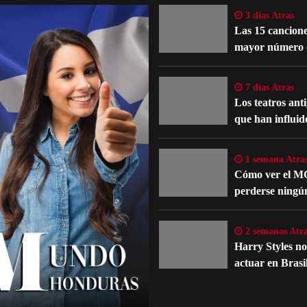
3 días Atras
Las 15 cancione
mayor número 
reinterpretacio
oficiales
7 días Atras
Los teatros ant
que han influid
evolución del te
occidental
1 semana Atra
Cómo ver el M
perderse ningú
detalle importa
películas y serie
2 semanas Atra
Harry Styles n
actuar en Brasi
un problema m