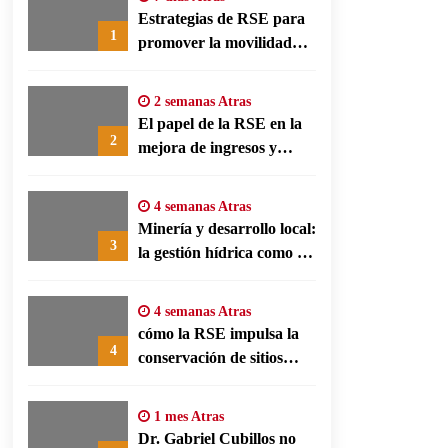
Estrategias de RSE para
1
promover la movilidad
limpia y eficiencia
energética en polos
2 semanas Atras
fabriles alemanes
El papel de la RSE en la
2
mejora de ingresos y
conservación agrícola en
Benín
4 semanas Atras
Minería y desarrollo local:
3
la gestión hídrica como eje
de la responsabilidad
social empresarial
4 semanas Atras
cómo la RSE impulsa la
4
conservación de sitios
patrimonio y el turismo
responsable en España
1 mes Atras
Dr. Gabriel Cubillos no