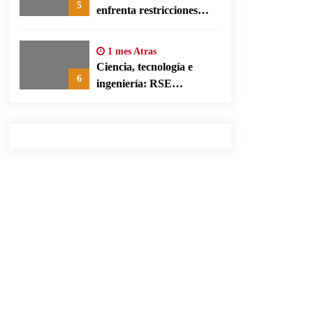
5
enfrenta restricciones
legales para su ejercicio,
según su defensa
1 mes Atras
Ciencia, tecnología e
6
ingeniería: RSE
corporativa para cerrar
brechas educativas