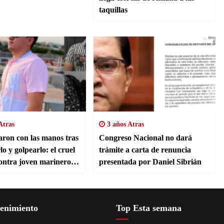
taquillas
Atras
3 años Atras
iaron con las manos tras
Congreso Nacional no dará
o y golpearlo: el cruel
trámite a carta de renuncia
ontra joven marinero
presentada por Daniel Sibrián
oma
tenimiento
Top Esta semana