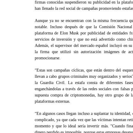
firmas conocidas suspendieron su publicidad en la plataf
han llenado la red social de campañas promoviendo estafas
Aunque ya no se encuentran con la misma frecuencia que
notable. Incluso después de que la Comisión Naciona
plataforma de Elon Musk por publicidad de entidades fra
servicios de inversión y que no está advertido como chi
Además, el supervisor del mercado español incluyó en su 
la firma que utilizó sin autorización imágenes de ac
promocionarse.
“Estas son campañas cíclicas, que están dentro del esque
llevan a cabo grupos criminales muy organizados y serios”
la Guardia Civil. La estafa consta de diferentes fas
enganchándolas a través de las redes sociales con falsas
supuesta compra de criptomonedas, hay otro grupo de la 
plataformas externas.
“En algunos casos llegan incluso a suplantar tu identidad, 
complicado, ya que cada vez que las víctimas intentan reti
momento y que lo ideal sería invertir más. “Cuando fina
dinero perdido es imposible, porque estas empresas desapa