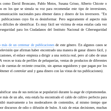
ores como David Broncano, Pablo Motos, Susana Grisso, Alberto Chicote o
os en los que se simula su voz para recomendar este tipo de inversiones,
omunicación nacionales para obtener datos y dinero de los inversores. “En
 publicaciones cuyo fin es desinformar. Pero seguramente el aspecto más
 difíciles de identificar. Es muy fácil ser víctima de estas estafas cada vez
erseguridad para los Ciudadanos del Instituto Nacional de Ciberseguridad
o más de un centenar de publicaciones
de este género. En algunos casos se
 televisión que afirman haber encontrado una manera de ganar dinero fácil, y
asiones, el enlace empieza a dirigir a una noticia real, pero al cabo de unas
 veces se trata de perfiles de peluquerías, ventas de productos de diferentes
ta de cuentas de reciente creación, sin apenas seguidores y que pagan por los
obtener el
controlar
azul y gana dinero con las vistas de tus publicaciones).
lsificar una de sus noticias se popularizó durante la
auge
de criptomonedas.
 más de un año, esta estafa ha encontrado el caldo de cultivo perfecto para
spidió masivamente a los moderadores de contenidos, al mismo tiempo que
por discursos de odio o difusión de bulos. A raíz de estas decisiones, muchas