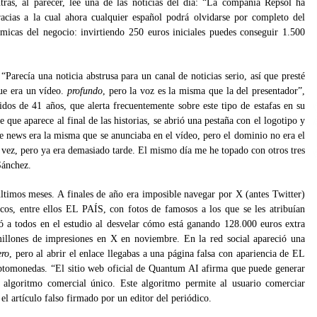
tras, al parecer, lee una de las noticias del día: “La compañía Repsol ha
acias a la cual ahora cualquier español podrá olvidarse por completo del
ómicas del negocio: invirtiendo 250 euros iniciales puedes conseguir 1.500
. “Parecía una noticia abstrusa para un canal de noticias serio, así que presté
ue era un vídeo.
profundo
, pero la voz es la misma que la del presentador”,
dos de 41 años, que alerta frecuentemente sobre este tipo de estafas en su
 que aparece al final de las historias, se abrió una pestaña con el logotipo y
e news era la misma que se anunciaba en el vídeo, pero el dominio no era el
 vez, pero ya era demasiado tarde. El mismo día me he topado con otros tres
Sánchez.
 últimos meses. A finales de año era imposible navegar por X (antes Twitter)
cos, entre ellos
EL PAÍS, con fotos de famosos a los que se les atribuían
ó a todos en el estudio al desvelar cómo está ganando 128.000 euros extra
millones de impresiones en X en noviembre. En la red social apareció una
ero
, pero al abrir el enlace llegabas a una página falsa con apariencia de EL
ptomonedas. “El sitio web oficial de Quantum AI afirma que puede generar
n algoritmo comercial único. Este algoritmo permite al usuario comerciar
l artículo falso firmado por un editor del periódico.