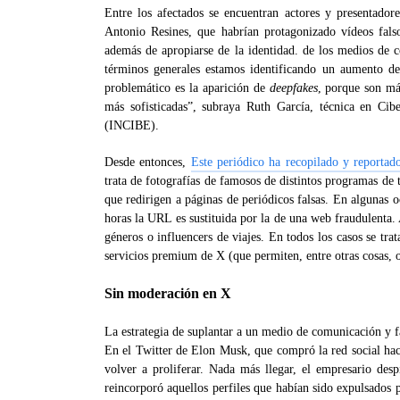
Entre los afectados se encuentran actores y presentad
Antonio Resines, que habrían protagonizado vídeos fals
además de apropiarse de la identidad. de los medios de c
términos generales estamos identificando un aumento de
problemático es la aparición de
deepfakes
, porque son más
más sofisticadas”, subraya Ruth García, técnica en Cib
(INCIBE).
Desde entonces,
Este periódico ha recopilado y reportad
trata de fotografías de famosos de distintos programas de
que redirigen a páginas de periódicos falsas. En algunas oc
horas la URL es sustituida por la de una web fraudulenta. A
géneros o influencers de viajes. En todos los casos se tra
servicios premium de X (que permiten, entre otras cosas, 
Sin moderación en X
La estrategia de suplantar a un medio de comunicación y fa
En el Twitter de Elon Musk, que compró la red social hace
volver a proliferar. Nada más llegar, el empresario de
reincorporó aquellos perfiles que habían sido expulsados ​​