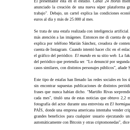
El presentador está en el estudio.
Canal 24 Horas
mien
anunciado la creación de una nueva súper plataforma gr
trabajo”. Debajo, un cartel explica las condiciones econ
euros al día y más de 25.000 al mes.
Se trata de una estafa realizada con inteligencia artificial
más atención a las imágenes. Entonces me di cuenta de q
explica por teléfono Marián Sánchez, creadora de conteni
cuenta de Instagram. Cuando intentó hacer clic en el enlace
el gráfico del periódico.
El mundo
en su sitio web. La fak
del periódico que pretendía ser. “Lo denuncié por segunda
casos similares, con distintos personajes públicos”, añade 
Este tipo de estafas han llenado las redes sociales en los
sin encontrar supuestas publicaciones de distintos periódi
frases que nunca habían dicho. “Martiño Rivas sorprendi
cada mes”, tituló una de estas noticias que obtuvo 2,2 
fotografía del actor durante una entrevista en
El hormigu
PAÍS, donde una empresa americana intentaba vender cri
grandes beneficios para cualquier usuario ejecutando u
automáticamente con Bitcoin y otras criptomonedas”, dice e