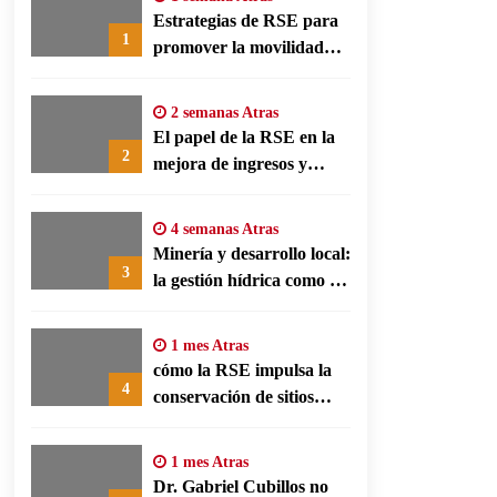
Estrategias de RSE para
1
promover la movilidad
limpia y eficiencia
energética en polos
2 semanas Atras
fabriles alemanes
El papel de la RSE en la
2
mejora de ingresos y
conservación agrícola en
Benín
4 semanas Atras
Minería y desarrollo local:
3
la gestión hídrica como eje
de la responsabilidad
social empresarial
1 mes Atras
cómo la RSE impulsa la
4
conservación de sitios
patrimonio y el turismo
responsable en España
1 mes Atras
Dr. Gabriel Cubillos no