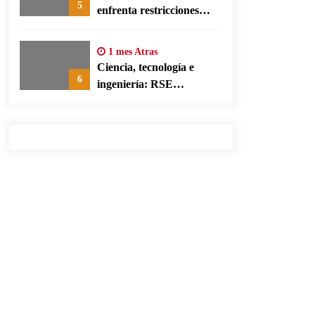
5
enfrenta restricciones
legales para su ejercicio,
según su defensa
1 mes Atras
Ciencia, tecnología e
6
ingeniería: RSE
corporativa para cerrar
brechas educativas