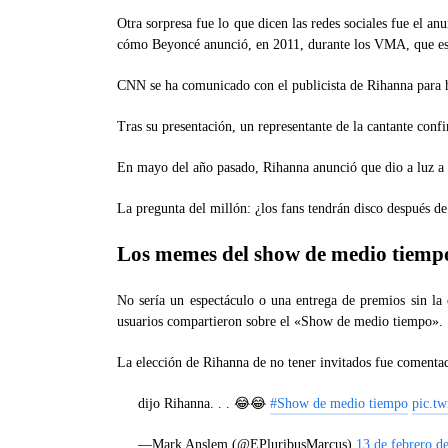
Otra sorpresa fue lo que dicen las redes sociales fue el a
cómo Beyoncé anunció, en 2011, durante los VMA, que esp
CNN se ha comunicado con el publicista de Rihanna para 
Tras su presentación, un representante de la cantante co
En mayo del año pasado, Rihanna anunció que dio a luz a
La pregunta del millón: ¿los fans tendrán disco después d
Los memes del show de medio tiemp
No sería un espectáculo o una entrega de premios sin la 
usuarios compartieron sobre el «Show de medio tiempo».
La elección de Rihanna de no tener invitados fue comentad
dijo Rihanna. . . 😂😂
#Show de medio tiempo
pic.t
—Mark Anslem (@EPluribusMarcus)
13 de febrero d