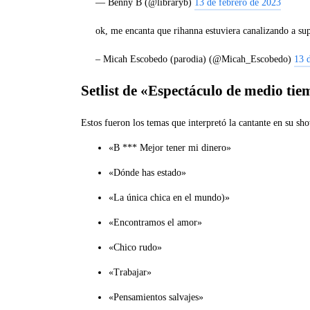
— Benny B (@libraryb)
13 de febrero de 2023
ok, me encanta que rihanna estuviera canalizando a
– Micah Escobedo (parodia) (@Micah_Escobedo)
13 
Setlist de «Espectáculo de medio ti
Estos fueron los temas que interpretó la cantante en su s
«B *** Mejor tener mi dinero»
«Dónde has estado»
«La única chica en el mundo)»
«Encontramos el amor»
«Chico rudo»
«Trabajar»
«Pensamientos salvajes»