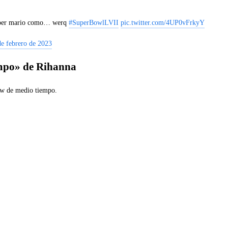
 super mario como… werq
#SuperBowlLVII
pic.twitter.com/4UP0vFrkyY
de febrero de 2023
empo» de Rihanna
how de medio tiempo.