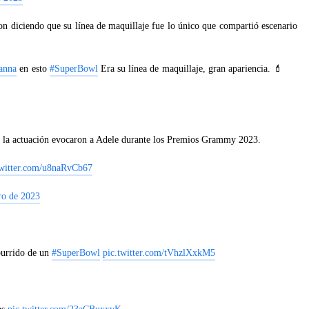
ron diciendo que su línea de maquillaje fue lo único que compartió escenario
anna
en esto
#SuperBowl
Era su línea de maquillaje, gran apariencia. 💄
n la actuación evocaron a Adele durante los Premios Grammy 2023.
twitter.com/u8naRvCb67
ro de 2023
urrido de un
#SuperBowl
pic.twitter.com/tVhzlXxkM5