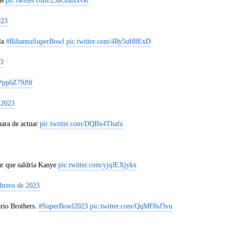
as
pic.twitter.com/23aCBuxxvK
023
la
#RihannaSuperBowl
pic.twitter.com/4Ry5uH8ExD
23
/Ppp6Z79J9f
 2023
nara de actuar
pic.twitter.com/DQBx4Thafa
ar que saldría Kanye
pic.twitter.com/yjqJEXjykx
ebrero de 2023
rio Brothers.
#SuperBowl2023
pic.twitter.com/QqMF8sJ3vu