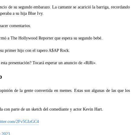
nuncio de su segundo embarazo. La cantante se acarició la barriga, recordando
eraba a su hija Blue Ivy.
hacer comentarios.
nfirmó a The Hollywood Reporter que espera su segundo bebé.
 su primer hijo con el rapero A$AP Rock.
e esta presentación? Tocará esperar un anuncio de «RiRi».
o
opinión de la gente convertida en memes. Estas son algunas de las que los
a con parte de un sketch del comediante y actor Kevin Hart.
witter.com/2Fv5GIzGC4
e 2023