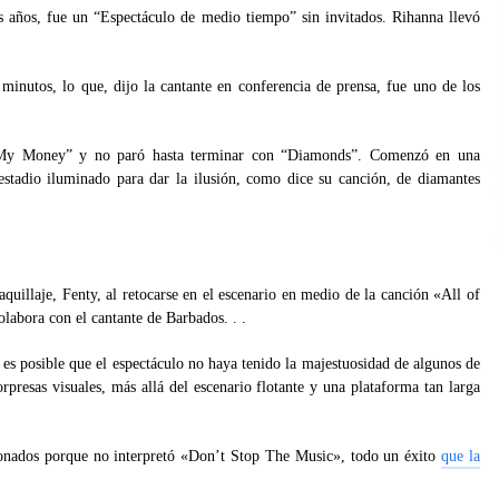
s años, fue un “Espectáculo de medio tiempo” sin invitados. Rihanna llevó
nutos, lo que, dijo la cantante en conferencia de prensa, fue uno de los
 My Money” y no paró hasta terminar con “Diamonds”. Comenzó en una
estadio iluminado para dar la ilusión, como dice su canción, de diamantes
quillaje, Fenty, al retocarse en el escenario en medio de la canción «All of
labora con el cantante de Barbados. . .
, es posible que el espectáculo no haya tenido la majestuosidad de algunos de
rpresas visuales, más allá del escenario flotante y una plataforma tan larga
cionados porque no interpretó «Don’t Stop The Music», todo un éxito
que la