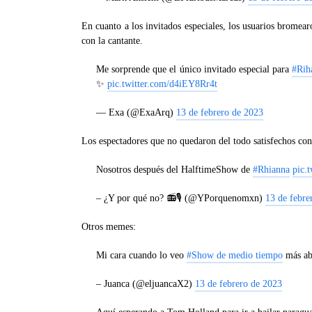
En cuanto a los invitados especiales, los usuarios bromea
con la cantante.
Me sorprende que el único invitado especial para
#Rih
✨
pic.twitter.com/d4iEY8Rr4t
— Exa (@ExaArq)
13 de febrero de 2023
Los espectadores que no quedaron del todo satisfechos co
Nosotros después del HalftimeShow de
#Rhianna
pic.
– ¿Y por qué no? 📻🎙️ (@YPorquenomxn)
13 de febre
Otros memes:
Mi cara cuando lo veo
#Show de medio tiempo
más ab
– Juanca (@eljuancaX2)
13 de febrero de 2023