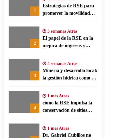
Estrategias de RSE para
1
promover la movilidad
limpia y eficiencia
energética en polos
3 semanas Atras
fabriles alemanes
El papel de la RSE en la
2
mejora de ingresos y
conservación agrícola en
Benín
4 semanas Atras
Minería y desarrollo local:
3
la gestión hídrica como eje
de la responsabilidad
social empresarial
1 mes Atras
cómo la RSE impulsa la
4
conservación de sitios
patrimonio y el turismo
responsable en España
1 mes Atras
Dr. Gabriel Cubillos no