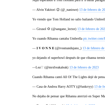
Aquí esperando a Tom Holland para ir a bailar paragu
— Alvin Yakitori 😉 (@_naniswe)
13 de febrero de 2
Yo viendo que Tom Holland no salio bailando Umbrel
— Girasol 🌻 (@sangano_lector)
13 de febrero de 20
Yo cuando Rihanna cantaba Umbrella
pic.twitter.com
— 𝐈 𝐕 𝐎 𝐍 𝐍 𝐄 (@ivssmandujano_)
13 de febrero de
yo dejando el superbowl después de que rihanna termi
—Lea♡︎ (@mrsfreakaleak)
13 de febrero de 2023
Cuando Rihanna cantó All Of The Lights dejé de pens
— Casa de Andrea Harry AOTY (@funkrryy)
13 de f
No dejaba de pensar que Rihanna aterrizó en Super Ma