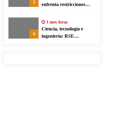
5
enfrenta restricciones
legales para su ejercicio,
según su defensa
1 mes Atras
Ciencia, tecnología e
6
ingeniería: RSE
corporativa para cerrar
brechas educativas