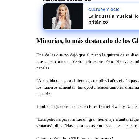
CULTURA Y OCIO
La industria musical ll
británico
Minorías, lo más destacado de los G
Una de las que no dejó que el piano la quitara de su disc
musical o comedia. Yeoh habló sobre cómo el envejecimi
papeles.
“A medida que pasa el tiempo, cumplí 60 años el año pasad
los números aumentan, las oportunidades también disminu
la actriz.
También agradeció a sus directores Daniel Kwan y Daniel Sc
“Esta película para mí fue un gran homenaje a tantas muje
sentadas”, dijo. “Hay tantas cosas con las que se pueden r
(Crédito: Rich Polk/NBC vía Getty Images)