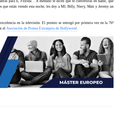
abras para ti, Florida… A menudo te dicen que te convertirás en nadie, que
ños que están viendo esta noche, les doy a MJ, Billy, Niecy, Matt y Jeremy un
.
excelencia en la televisión. El premio se entregó por primera vez en la 76ª
ún el
Asociación de Prensa Extranjera de Hollywood.