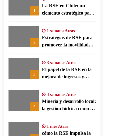
La RSE en Chile: un
1
elemento estratégico para
la transparencia y la
participación comunitaria
1 semana Atras
Estrategias de RSE para
2
promover la movilidad
limpia y eficiencia
energética en polos
3 semanas Atras
fabriles alemanes
El papel de la RSE en la
3
mejora de ingresos y
conservación agrícola en
Benín
4 semanas Atras
Minería y desarrollo local:
4
la gestión hídrica como eje
de la responsabilidad
social empresarial
1 mes Atras
cómo la RSE impulsa la