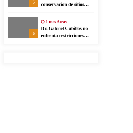
5
conservación de sitios
patrimonio y el turismo
responsable en España
1 mes Atras
Dr. Gabriel Cubillos no
6
enfrenta restricciones
legales para su ejercicio,
según su defensa