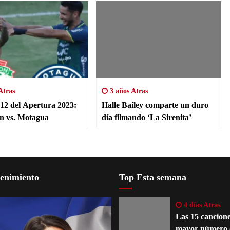
Atras
3 años Atras
12 del Apertura 2023:
Halle Bailey comparte un duro
n vs. Motagua
día filmando ‘La Sirenita’
tenimiento
Top Esta semana
4 días Atras
Las 15 cancione
mayor número 