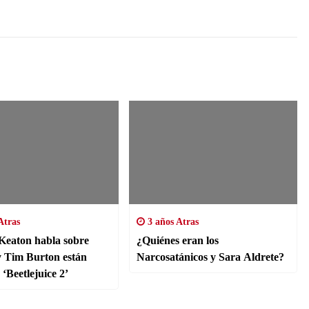
Atras
3 años Atras
Keaton habla sobre
¿Quiénes eran los
y Tim Burton están
Narcosatánicos y Sara Aldrete?
‘Beetlejuice 2’