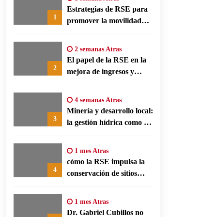
Estrategias de RSE para
1
promover la movilidad
limpia y eficiencia
energética en polos
2 semanas Atras
fabriles alemanes
El papel de la RSE en la
2
mejora de ingresos y
conservación agrícola en
Benín
4 semanas Atras
Minería y desarrollo local:
3
la gestión hídrica como eje
de la responsabilidad
social empresarial
1 mes Atras
cómo la RSE impulsa la
4
conservación de sitios
patrimonio y el turismo
responsable en España
1 mes Atras
Dr. Gabriel Cubillos no