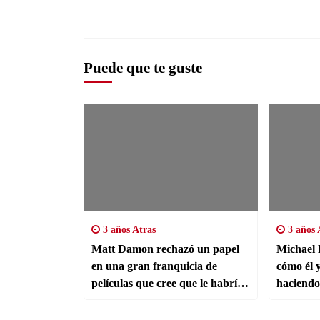
Puede que te guste
3 años Atras
3 años 
Matt Damon rechazó un papel
Michael 
en una gran franquicia de
cómo él 
películas que cree que le habría
haciendo 
dado 250 millones de dólares.