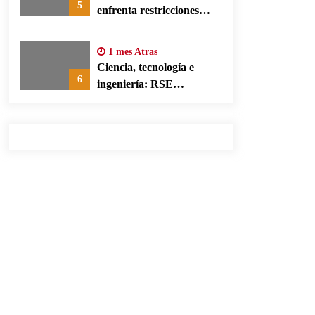
5
enfrenta restricciones
legales para su ejercicio,
según su defensa
1 mes Atras
Ciencia, tecnología e
6
ingeniería: RSE
corporativa para cerrar
brechas educativas