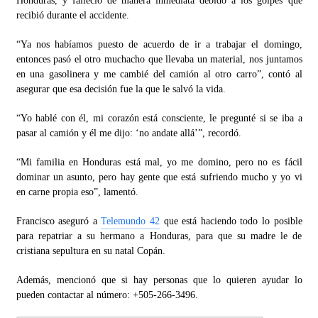
Honduras, y falleció de manera inmediata debido a los golpes que
recibió durante el accidente.
“Ya nos habíamos puesto de acuerdo de ir a trabajar el domingo,
entonces pasó el otro muchacho que llevaba un material, nos juntamos
en una gasolinera y me cambié del camión al otro carro”, contó al
asegurar que esa decisión fue la que le salvó la vida.
“Yo hablé con él, mi corazón está consciente, le pregunté si se iba a
pasar al camión y él me dijo: ‘no andate allá’”, recordó.
“Mi familia en Honduras está mal, yo me domino, pero no es fácil
dominar un asunto, pero hay gente que está sufriendo mucho y yo vi
en carne propia eso”, lamentó.
Francisco aseguró a
Telemundo 42
que está haciendo todo lo posible
para repatriar a su hermano a Honduras, para que su madre le de
cristiana sepultura en su natal Copán.
Además, mencionó que si hay personas que lo quieren ayudar lo
pueden contactar al número: +505-266-3496.