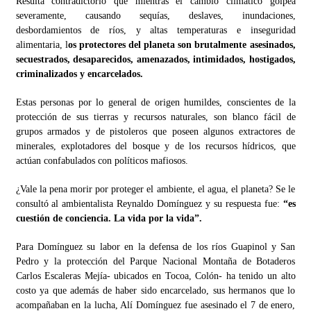
Resulta contradictorio que mientras el cambio climático golpea
severamente, causando sequías, deslaves, inundaciones,
desbordamientos de ríos, y altas temperaturas e inseguridad
alimentaria, l
os protectores del planeta son brutalmente asesinados,
secuestrados, desaparecidos, amenazados, intimidados, hostigados,
criminalizados y encarcelados.
Estas personas por lo general de origen humildes, conscientes de la
protección de sus tierras y recursos naturales, son blanco fácil de
grupos armados y de pistoleros que poseen algunos extractores de
minerales, explotadores del bosque y de los recursos hídricos, que
actúan confabulados con políticos mafiosos.
¿Vale la pena morir por proteger el ambiente, el agua, el planeta? Se le
consultó al ambientalista Reynaldo Domínguez y su respuesta fue:
“es
cuestión de conciencia. La vida por la vida”.
Para Domínguez su labor en la defensa de los ríos Guapinol y San
Pedro y la protección del Parque Nacional Montaña de Botaderos
Carlos Escaleras Mejía- ubicados en Tocoa, Colón- ha tenido un alto
costo ya que además de haber sido encarcelado, sus hermanos que lo
acompañaban en la lucha, Alí Domínguez fue asesinado el 7 de enero,