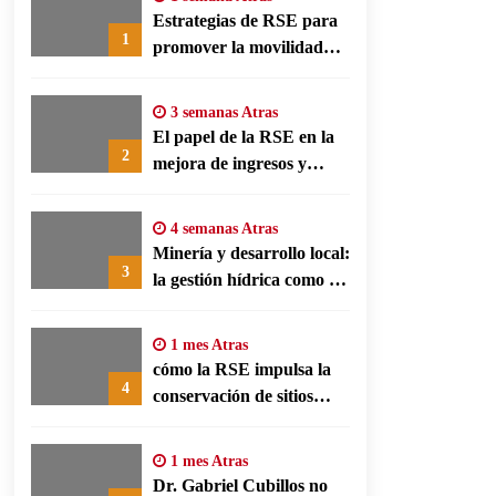
Estrategias de RSE para
1
promover la movilidad
limpia y eficiencia
energética en polos
3 semanas Atras
fabriles alemanes
El papel de la RSE en la
2
mejora de ingresos y
conservación agrícola en
Benín
4 semanas Atras
Minería y desarrollo local:
3
la gestión hídrica como eje
de la responsabilidad
social empresarial
1 mes Atras
cómo la RSE impulsa la
4
conservación de sitios
patrimonio y el turismo
responsable en España
1 mes Atras
Dr. Gabriel Cubillos no