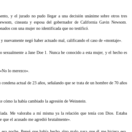
nto, y el jurado no pudo llegar a una decisión unánime sobre otros tres
 Newsom, cineasta y esposa del gobernador de California Gavin Newsom.
onados con una mujer no identificada que no testificó.
te y nuevamente negó haber actuado mal, calificando el caso de «montaje».
do sexualmente a Jane Doe 1. Nunca he conocido a esta mujer, y el hecho es
 «No lo merezco».
u condena actual de 23 años, señalando que se trata de un hombre de 70 años
rte cómo la había cambiado la agresión de Weinstein.
iada. Me valoraba a mí misma ya la relación que tenía con Dios. Estaba
e que el acusado me agredió brutalmente».
 esa noche. Pensé que había hecho algo malo para que él me hiciera eso.