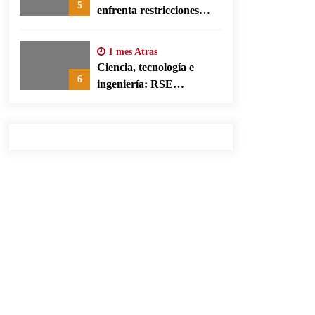
5
enfrenta restricciones
legales para su ejercicio,
según su defensa
1 mes Atras
Ciencia, tecnología e
6
ingeniería: RSE
corporativa para cerrar
brechas educativas