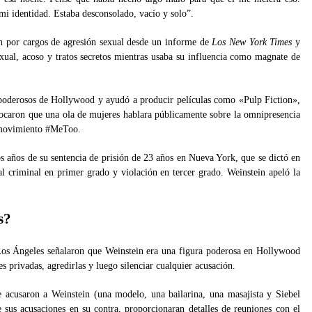
mi identidad. Estaba desconsolado, vacío y solo”.
in por cargos de agresión sexual desde un informe de
Los New York Times
y
exual, acoso y tratos secretos mientras usaba su influencia como magnate de
oderosos de Hollywood y ayudó a producir películas como «Pulp Fiction»,
ocaron que una ola de mujeres hablara públicamente sobre la omnipresencia
l movimiento #MeToo.
s años de su sentencia de prisión de 23 años en Nueva York, que se dictó en
l criminal en primer grado y violación en tercer grado. Weinstein apeló la
s?
 Los Ángeles señalaron que Weinstein era una figura poderosa en Hollywood
es privadas, agredirlas y luego silenciar cualquier acusación.
 acusaron a Weinstein (una modelo, una bailarina, una masajista y Siebel
e sus acusaciones en su contra, proporcionaran detalles de reuniones con el