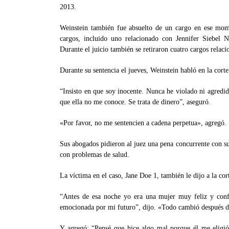
2013.
Weinstein también fue absuelto de un cargo en ese mome
cargos, incluido uno relacionado con Jennifer Siebel
Durante el juicio también se retiraron cuatro cargos relaci
Durante su sentencia el jueves, Weinstein habló en la cor
“Insisto en que soy inocente. Nunca he violado ni agredi
que ella no me conoce. Se trata de dinero”, aseguró.
«Por favor, no me sentencien a cadena perpetua», agregó.
Sus abogados pidieron al juez una pena concurrente con s
con problemas de salud.
La víctima en el caso, Jane Doe 1, también le dijo a la co
“Antes de esa noche yo era una mujer muy feliz y conf
emocionada por mi futuro”, dijo. «Todo cambió después d
Y agregó: “Pensé que hice algo mal porque él me eligió