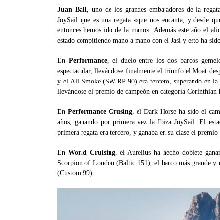
Juan Ball
, uno de los grandes embajadores de la regat
JoySail que es una regata «que nos encanta, y desde que
entonces hemos ido de la mano». Además este año el alic
estado compitiendo mano a mano con el Jasi y esto ha sido
En
Performance
, el duelo entre los dos barcos gemel
espectacular, llevándose finalmente el triunfo el Moat des
y el All Smoke (SW-RP 90) era tercero, superando en la 
llevándose el premio de campeón en categoría Corinthian
En
Performance Crusing
, el Dark Horse ha sido el cam
años, ganando por primera vez la Ibiza JoySail. El es
primera regata era tercero, y ganaba en su clase el premio
En
World Cruising
, el Aurelius ha hecho doblete gana
Scorpion of London (Baltic 151), el barco más grande y el
(Custom 99).