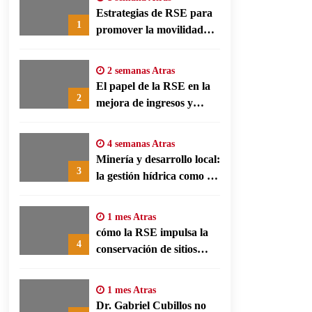
Estrategias de RSE para
1
promover la movilidad
limpia y eficiencia
energética en polos
2 semanas Atras
fabriles alemanes
El papel de la RSE en la
2
mejora de ingresos y
conservación agrícola en
Benín
4 semanas Atras
Minería y desarrollo local:
3
la gestión hídrica como eje
de la responsabilidad
social empresarial
1 mes Atras
cómo la RSE impulsa la
4
conservación de sitios
patrimonio y el turismo
responsable en España
1 mes Atras
Dr. Gabriel Cubillos no