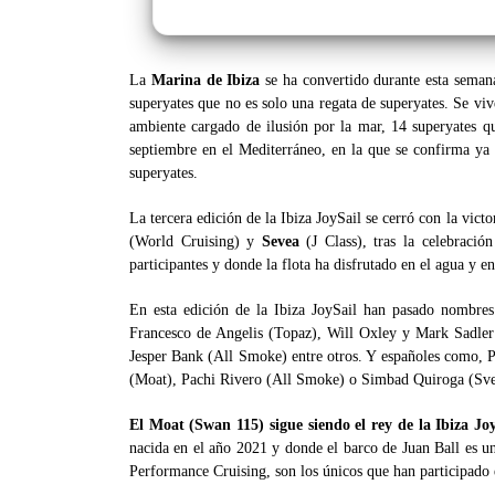
La
Marina de Ibiza
se ha convertido durante esta semana
superyates que no es solo una regata de superyates. Se viv
ambiente cargado de ilusión por la mar, 14 superyates qu
septiembre en el Mediterráneo, en la que se confirma ya
superyates.
La tercera edición de la Ibiza JoySail se cerró con la victo
(World Cruising) y
Sevea
(J Class), tras la celebració
participantes y donde la flota ha disfrutado en el agua y en
En esta edición de la Ibiza JoySail han pasado nombr
Francesco de Angelis (Topaz), Will Oxley y Mark Sadler 
Jesper Bank (All Smoke) entre otros. Y españoles como, Pa
(Moat), Pachi Rivero (All Smoke) o Simbad Quiroga (Sve
El Moat (Swan 115) sigue siendo el rey de la Ibiza Jo
nacida en el año 2021 y donde el barco de Juan Ball es u
Performance Cruising, son los únicos que han participado e