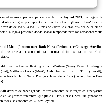
 en el escenario perfecto para acoger la
Ibiza JoySail
2023
, una regata de
e dentro del agua, por supuesto, pero también fuera. ¡Ibiza es Ibiza! Con un
e van desde los 80 a los 155 pies de eslora se dieron cita del 27 al 30 de
 como la regata preferida donde acabar temporada para los armadores y sus
ria del
Moat
(Performance),
Dark Horse
(Performance Cruising),
Aurelius
n de tres pruebas en aguas pitiusas, en una edición exitosa con récord de
 tierra.
es del nivel de Bouwe Bekking y Paul Westlake (Svea), Peter Holmberg y
(Jasi), Guillermo Parada (Moat), Andy Beadsworth y Bill Tripp (Prevail),
blo Arrarte (Jasi), Nacho Postigo y Javier de la Plaza (Topaz), Juanlu Paez
a).
ySail
después de haber ganado las tres ediciones de la regata de superyachts
no de los grandes referentes, que junto al Dark Horse (Swan 80) ganador en
n todas las ediciones de la Ibiza JoySail.