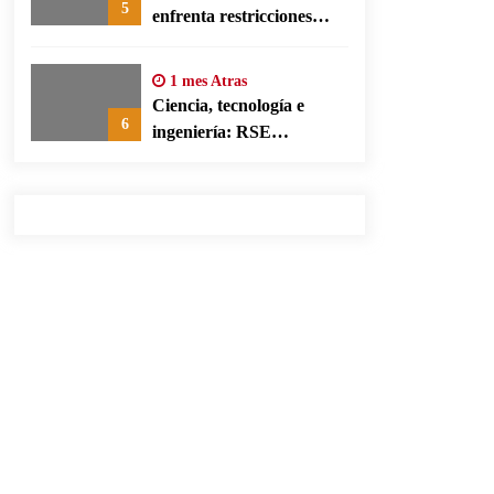
5
enfrenta restricciones
legales para su ejercicio,
según su defensa
1 mes Atras
Ciencia, tecnología e
6
ingeniería: RSE
corporativa para cerrar
brechas educativas