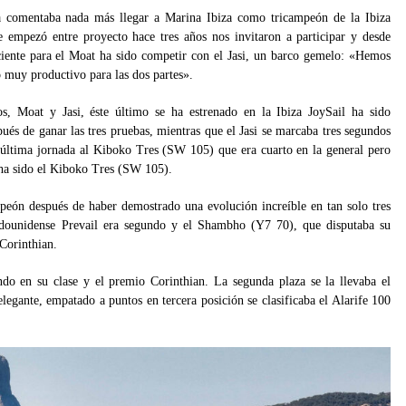
a comentaba nada más llegar a Marina Ibiza como tricampeón de la Ibiza
 empezó entre proyecto hace tres años nos invitaron a participar y desde
iente para el Moat ha sido competir con el Jasi, un barco gemelo: «Hemos
 muy productivo para las dos partes».
os, Moat y Jasi, éste último se ha estrenado en la Ibiza JoySail ha sido
pués de ganar las tres pruebas, mientras que el Jasi se marcaba tres segundos
última jornada al Kiboko Tres (SW 105) que era cuarto en la general pero
 ha sido el Kiboko Tres (SW 105).
peón después de haber demostrado una evolución increíble en tan solo tres
tadounidense Prevail era segundo y el Shambho (Y7 70), que disputaba su
 Corinthian.
ndo en su clase y el premio Corinthian. La segunda plaza se la llevaba el
egante, empatado a puntos en tercera posición se clasificaba el Alarife 100