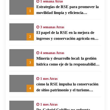
1 semana Atras
Estrategias de RSE para promover la
1
movilidad limpia y eficiencia
energética en polos fabriles alemanes
3 semanas Atras
El papel de la RSE en la mejora de
2
ingresos y conservación agrícola en
Benín
4 semanas Atras
Minería y desarrollo local: la gestión
3
hídrica como eje de la responsabilidad
social empresarial
1 mes Atras
cómo la RSE impulsa la conservación
4
de sitios patrimonio y el turismo
responsable en España
1 mes Atras
Dr. Gabriel Cubillos no enfrenta