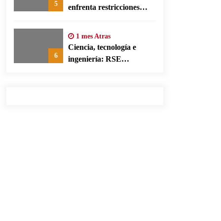
5
enfrenta restricciones
legales para su ejercicio,
según su defensa
1 mes Atras
Ciencia, tecnología e
6
ingeniería: RSE
corporativa para cerrar
brechas educativas