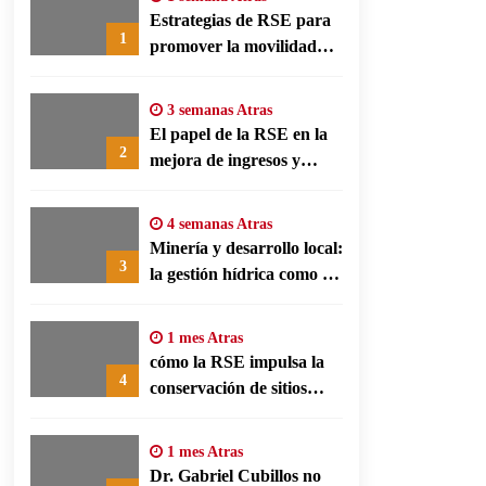
Estrategias de RSE para
1
promover la movilidad
limpia y eficiencia
energética en polos
3 semanas Atras
fabriles alemanes
El papel de la RSE en la
2
mejora de ingresos y
conservación agrícola en
Benín
4 semanas Atras
Minería y desarrollo local:
3
la gestión hídrica como eje
de la responsabilidad
social empresarial
1 mes Atras
cómo la RSE impulsa la
4
conservación de sitios
patrimonio y el turismo
responsable en España
1 mes Atras
Dr. Gabriel Cubillos no