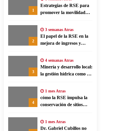
Estrategias de RSE para
1
promover la movilidad
limpia y eficiencia
energética en polos
3 semanas Atras
fabriles alemanes
El papel de la RSE en la
2
mejora de ingresos y
conservación agrícola en
Benín
4 semanas Atras
Minería y desarrollo local:
3
la gestión hídrica como eje
de la responsabilidad
social empresarial
1 mes Atras
cómo la RSE impulsa la
4
conservación de sitios
patrimonio y el turismo
responsable en España
1 mes Atras
Dr. Gabriel Cubillos no