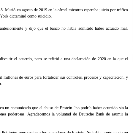
8. Murió en agosto de 2019 en la cárcel mientras esperaba juicio por tráfico
a York dictaminó como suicidio.
anteriormente y dijo que el banco no había admitido haber actuado mal,
scutir el acuerdo, pero se refirió a una declaración de 2020 en la que el
millones de euros para fortalecer sus controles, procesos y capacitación, y
o.
 en un comunicado que el abuso de Epstein “no podría haber ocurrido sin la
iones poderosas. Agradecemos la voluntad de Deutsche Bank de asumir la
 Pottinger representan a los acusadores de Epstein. Se había programado un