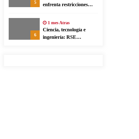
5
enfrenta restricciones
legales para su ejercicio,
según su defensa
1 mes Atras
Ciencia, tecnología e
6
ingeniería: RSE
corporativa para cerrar
brechas educativas