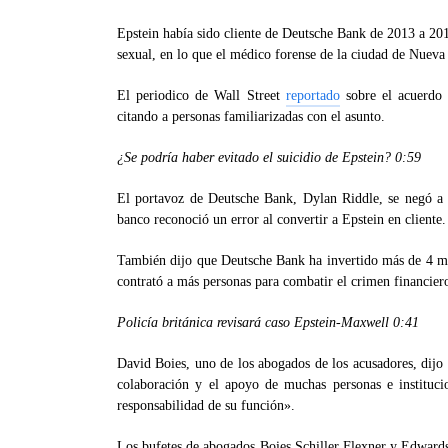
Epstein había sido cliente de Deutsche Bank de 2013 a 201
sexual, en lo que el médico forense de la ciudad de Nuev
El periodico de Wall Street
reportado
sobre el acuerdo 
citando a personas familiarizadas con el asunto.
¿Se podría haber evitado el suicidio de Epstein?
0:59
El portavoz de Deutsche Bank, Dylan Riddle, se negó a di
banco reconoció un error al convertir a Epstein en cliente.
También dijo que Deutsche Bank ha invertido más de 4 mil 
contrató a más personas para combatir el crimen financier
Policía británica revisará caso Epstein-Maxwell
0:41
David Boies, uno de los abogados de los acusadores, dijo
colaboración y el apoyo de muchas personas e instituc
responsabilidad de su función».
Los bufetes de abogados Boies Schiller Flexner y Edwards