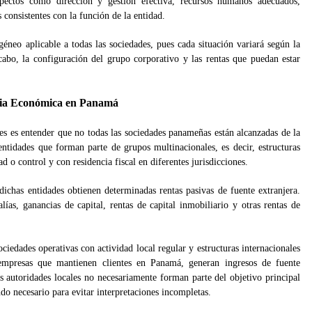
spectos como dirección y gestión efectiva, recursos humanos adecuados,
 consistentes con la función de la entidad.
o aplicable a todas las sociedades, pues cada situación variará según la
 cabo, la configuración del grupo corporativo y las rentas que puedan estar
ncia Económica en Panamá
es es entender que no todas las sociedades panameñas están alcanzadas de la
ntidades que forman parte de grupos multinacionales, es decir, estructuras
 o control y con residencia fiscal en diferentes jurisdicciones.
dichas entidades obtienen determinadas rentas pasivas de fuente extranjera.
lías, ganancias de capital, rentas de capital inmobiliario y otras rentas de
ciedades operativas con actividad local regular y estructuras internacionales
 empresas que mantienen clientes en Panamá, generan ingresos de fuente
s autoridades locales no necesariamente forman parte del objetivo principal
ndo necesario para evitar interpretaciones incompletas.