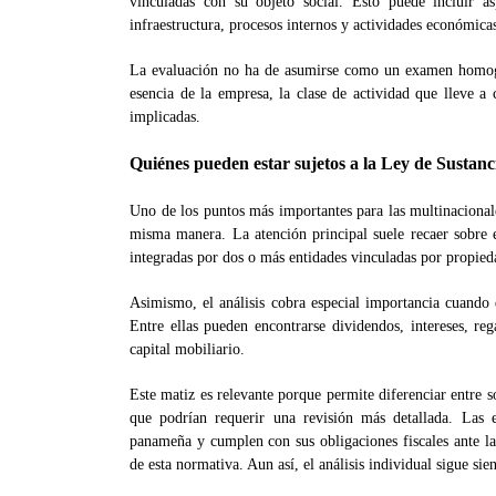
vinculadas con su objeto social. Esto puede incluir a
infraestructura, procesos internos y actividades económicas
La evaluación no ha de asumirse como un examen homogéne
esencia de la empresa, la clase de actividad que lleve a
implicadas.
Quiénes pueden estar sujetos a la Ley de Susta
Uno de los puntos más importantes para las multinacional
misma manera. La atención principal suele recaer sobre e
integradas por dos o más entidades vinculadas por propiedad
Asimismo, el análisis cobra especial importancia cuando 
Entre ellas pueden encontrarse dividendos, intereses, rega
capital mobiliario.
Este matiz es relevante porque permite diferenciar entre so
que podrían requerir una revisión más detallada. Las
panameña y cumplen con sus obligaciones fiscales ante la
de esta normativa. Aun así, el análisis individual sigue sie