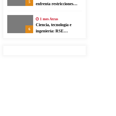
5
enfrenta restricciones
legales para su ejercicio,
según su defensa
1 mes Atras
Ciencia, tecnología e
6
ingeniería: RSE
corporativa para cerrar
brechas educativas