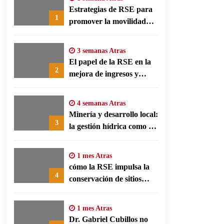
Estrategias de RSE para
1
promover la movilidad
limpia y eficiencia
energética en polos
3 semanas Atras
fabriles alemanes
El papel de la RSE en la
2
mejora de ingresos y
conservación agrícola en
Benín
4 semanas Atras
Minería y desarrollo local:
3
la gestión hídrica como eje
de la responsabilidad
social empresarial
1 mes Atras
cómo la RSE impulsa la
4
conservación de sitios
patrimonio y el turismo
responsable en España
1 mes Atras
Dr. Gabriel Cubillos no