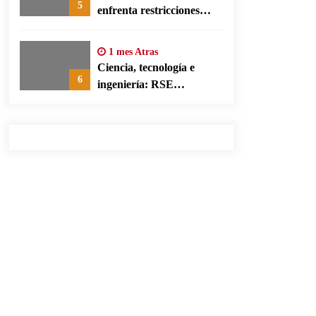
5
enfrenta restricciones
legales para su ejercicio,
según su defensa
1 mes Atras
Ciencia, tecnología e
6
ingeniería: RSE
corporativa para cerrar
brechas educativas