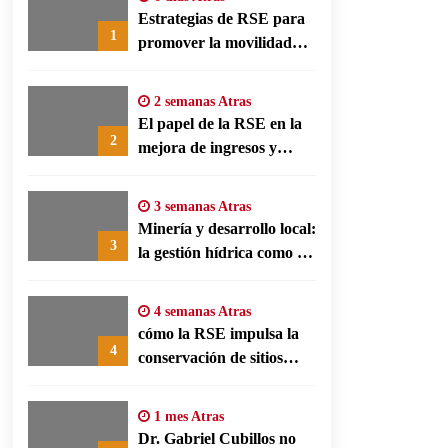
Estrategias de RSE para
1
promover la movilidad
limpia y eficiencia
energética en polos
2 semanas Atras
fabriles alemanes
El papel de la RSE en la
2
mejora de ingresos y
conservación agrícola en
Benín
3 semanas Atras
Minería y desarrollo local:
3
la gestión hídrica como eje
de la responsabilidad
social empresarial
4 semanas Atras
cómo la RSE impulsa la
4
conservación de sitios
patrimonio y el turismo
responsable en España
1 mes Atras
Dr. Gabriel Cubillos no