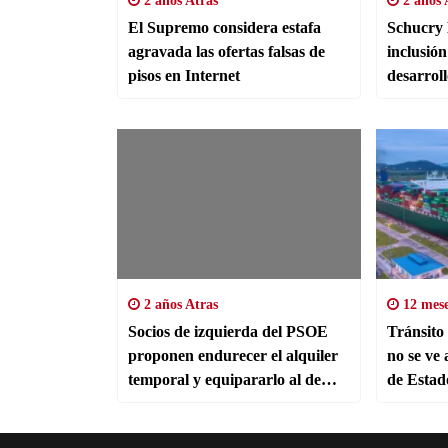
2 años Atras
2 años 
El Supremo considera estafa
Schucry 
agravada las ofertas falsas de
inclusión
pisos en Internet
desarrol
2 años Atras
12 mese
Socios de izquierda del PSOE
Tránsito
proponen endurecer el alquiler
no se ve 
temporal y equipararlo al de
de Estad
vivienda habitual | Economía