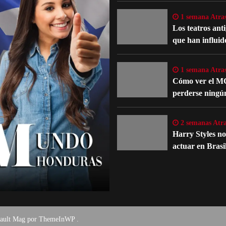
oficiales
1 semana Atra
Los teatros ant
que han influid
evolución del te
occidental
1 semana Atra
Cómo ver el M
perderse ningú
detalle importa
películas y serie
2 semanas Atra
Harry Styles n
actuar en Brasi
un problema m
fault Mag por
ThemeInWP
.