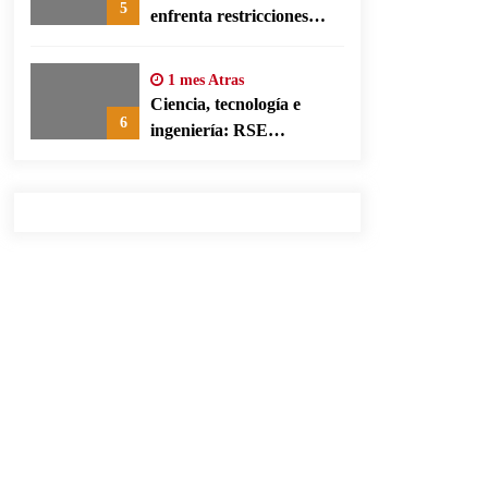
5
enfrenta restricciones
legales para su ejercicio,
según su defensa
1 mes Atras
Ciencia, tecnología e
6
ingeniería: RSE
corporativa para cerrar
brechas educativas