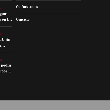
Quiénes somos
s
iguos
o en la
Contacto
atro
s
CU sin
n
nte en
s
s
o podrá
l por
édico