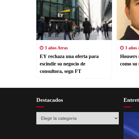
3 años Atras
3 años 
EY rechaza una oferta para
Housers 
escindir su negocio de
como su 
consultora, segn FT
Destacados
Entre
Destacados