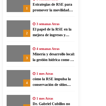
Estrategias de RSE para
1
promover la movilidad
limpia y eficiencia
energética en polos
3 semanas Atras
fabriles alemanes
El papel de la RSE en la
2
mejora de ingresos y
conservación agrícola en
Benín
4 semanas Atras
Minería y desarrollo local:
3
la gestión hídrica como eje
de la responsabilidad
social empresarial
1 mes Atras
cómo la RSE impulsa la
4
conservación de sitios
patrimonio y el turismo
responsable en España
1 mes Atras
Dr. Gabriel Cubillos no