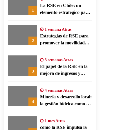
La RSE en Chile: un
1
elemento estratégico para
la transparencia y la
participación comunitaria
1 semana Atras
Estrategias de RSE para
2
promover la movilidad
limpia y eficiencia
energética en polos
3 semanas Atras
fabriles alemanes
El papel de la RSE en la
3
mejora de ingresos y
conservación agrícola en
Benín
4 semanas Atras
Minería y desarrollo local:
4
la gestión hídrica como eje
de la responsabilidad
social empresarial
1 mes Atras
cómo la RSE impulsa la