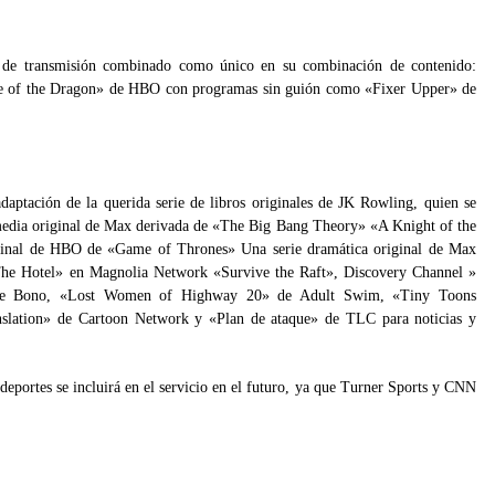
o de transmisión combinado como único en su combinación de contenido:
e of the Dragon» de HBO con programas sin guión como «Fixer Upper» de
adaptación de la querida serie de libros originales de JK Rowling, quien se
media original de Max derivada de «The Big Bang Theory» «A Knight of the
inal de HBO de «Game of Thrones» Una serie dramática original de Max
 The Hotel» en Magnolia Network «Survive the Raft», Discovery Channel »
de Bono, «Lost Women of Highway 20» de Adult Swim, «Tiny Toons
nslation» de Cartoon Network y «Plan de ataque» de TLC para noticias y
deportes se incluirá en el servicio en el futuro, ya que Turner Sports y CNN