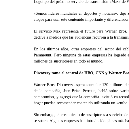
Logotipo del próximo servicio de transmisión «Max» de W
«Somos líderes mundiales en deportes y noticias», dijo 
ataque para usar este contenido importante y diferenciado
El servicio Max representa el futuro para Warner Bros. 
declive a medida que las audiencias recurren a la transmis
En los últimos años, otras empresas del sector del c
Paramount. Pero ninguna de estas empresas ha logrado e
millones de suscriptores en todo el mundo.
Discovery toma el control de HBO, CNN y Warner Bros
Warner Bros. Discovery espera acumular 130 millones de s
de la compañía, Jean-Briac Perrette, habló sobre var
compromiso, y agregó que la compañía invirtió en tecno
hogar puedan recomendar contenido utilizando un «enfoq
Sin embargo, el crecimiento de suscriptores a servicios d
se satura. Algunas empresas han introducido planes más ba