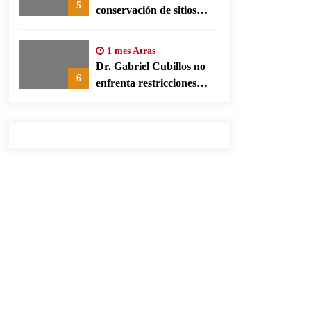
5
conservación de sitios
patrimonio y el turismo
responsable en España
1 mes Atras
Dr. Gabriel Cubillos no
6
enfrenta restricciones
legales para su ejercicio,
según su defensa