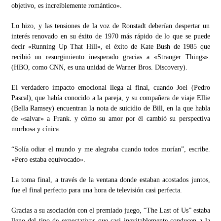
objetivo, es increíblemente romántico».
Lo hizo, y las tensiones de la voz de Ronstadt deberían despertar un
interés renovado en su éxito de 1970 más rápido de lo que se puede
decir «Running Up That Hill», el éxito de Kate Bush de 1985 que
recibió un resurgimiento inesperado gracias a «Stranger Things».
(HBO, como CNN, es una unidad de Warner Bros. Discovery).
El verdadero impacto emocional llega al final, cuando Joel (Pedro
Pascal), que había conocido a la pareja, y su compañera de viaje Ellie
(Bella Ramsey) encuentran la nota de suicidio de Bill, en la que habla
de «salvar» a Frank. y cómo su amor por él cambió su perspectiva
morbosa y cínica.
“Solía ​​odiar el mundo y me alegraba cuando todos morían”, escribe.
«Pero estaba equivocado».
La toma final, a través de la ventana donde estaban acostados juntos,
fue el final perfecto para una hora de televisión casi perfecta.
Gracias a su asociación con el premiado juego, “The Last of Us” estaba
lleno del tipo de expectativas que casi inevitablemente conducen a la