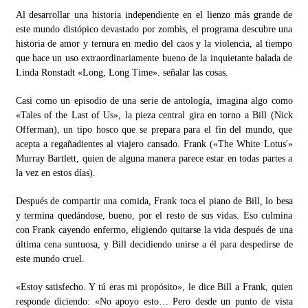
Al desarrollar una historia independiente en el lienzo más grande de
este mundo distópico devastado por zombis, el programa descubre una
historia de amor y ternura en medio del caos y la violencia, al tiempo
que hace un uso extraordinariamente bueno de la inquietante balada de
Linda Ronstadt «Long, Long Time». señalar las cosas.
Casi como un episodio de una serie de antología, imagina algo como
«Tales of the Last of Us», la pieza central gira en torno a Bill (Nick
Offerman), un tipo hosco que se prepara para el fin del mundo, que
acepta a regañadientes al viajero cansado. Frank («The White Lotus'»
Murray Bartlett, quien de alguna manera parece estar en todas partes a
la vez en estos días).
Después de compartir una comida, Frank toca el piano de Bill, lo besa
y termina quedándose, bueno, por el resto de sus vidas. Eso culmina
con Frank cayendo enfermo, eligiendo quitarse la vida después de una
última cena suntuosa, y Bill decidiendo unirse a él para despedirse de
este mundo cruel.
«Estoy satisfecho. Y tú eras mi propósito», le dice Bill a Frank, quien
responde diciendo: «No apoyo esto… Pero desde un punto de vista