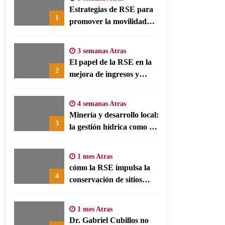
Estrategias de RSE para
1
promover la movilidad
limpia y eficiencia
energética en polos
3 semanas Atras
fabriles alemanes
El papel de la RSE en la
2
mejora de ingresos y
conservación agrícola en
Benín
4 semanas Atras
Minería y desarrollo local:
3
la gestión hídrica como eje
de la responsabilidad
social empresarial
1 mes Atras
cómo la RSE impulsa la
4
conservación de sitios
patrimonio y el turismo
responsable en España
1 mes Atras
Dr. Gabriel Cubillos no