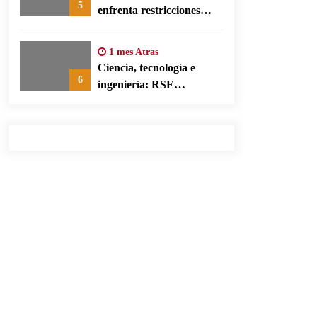
5
enfrenta restricciones
legales para su ejercicio,
según su defensa
1 mes Atras
Ciencia, tecnología e
6
ingeniería: RSE
corporativa para cerrar
brechas educativas