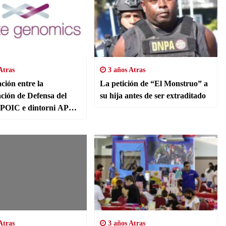
Atras
3 años Atras
ción entre la
La petición de “El Monstruo” a
ción de Defensa del
su hija antes de ser extraditado
 POIC e dintorni APS y
enomics
Atras
3 años Atras