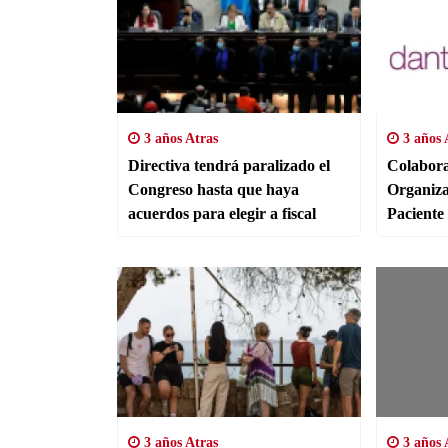
3 años Atras
3 años 
Directiva tendrá paralizado el
Colabora
Congreso hasta que haya
Organiza
acuerdos para elegir a fiscal
Paciente
Dante G
3 años Atras
3 años 