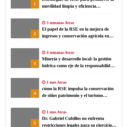
1
movilidad limpia y eficiencia
energética en polos fabriles alemanes
3 semanas Atras
El papel de la RSE en la mejora de
2
ingresos y conservación agrícola en
Benín
4 semanas Atras
Minería y desarrollo local: la gestión
3
hídrica como eje de la responsabilidad
social empresarial
1 mes Atras
cómo la RSE impulsa la conservación
4
de sitios patrimonio y el turismo
responsable en España
1 mes Atras
Dr. Gabriel Cubillos no enfrenta
5
restricciones legales para su ejercicio,