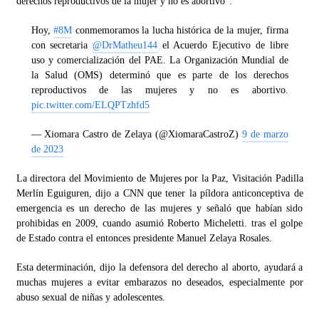
derechos reproductivos de la mujer y no es abortivo”.
Hoy,
#8M
conmemoramos la lucha histórica de la mujer, firma
con secretaria
@DrMatheu144
el Acuerdo Ejecutivo de libre
uso y comercialización del PAE. La Organización Mundial de
la Salud (OMS) determinó que es parte de los derechos
reproductivos de las mujeres y no es abortivo.
pic.twitter.com/ELQPTzhfd5
— Xiomara Castro de Zelaya (@XiomaraCastroZ)
9 de marzo
de 2023
La directora del Movimiento de Mujeres por la Paz, Visitación Padilla
Merlín Eguiguren, dijo a CNN que tener la píldora anticonceptiva de
emergencia es un derecho de las mujeres y señaló que habían sido
prohibidas en 2009, cuando asumió Roberto Micheletti. tras el golpe
de Estado contra el entonces presidente Manuel Zelaya Rosales.
Esta determinación, dijo la defensora del derecho al aborto, ayudará a
muchas mujeres a evitar embarazos no deseados, especialmente por
abuso sexual de niñas y adolescentes.